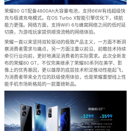
荣耀80 GT配备4800Ah大容量电池，支持66W有线超级快
充与极速充电模式。
在OS
Turbo X智能引擎优化下
，
续航
能力更强
。
网络方面，
支持WiFi 6与蜂窝网络之间的低时延
切换，为游戏玩家提供顺滑流畅的网络体验。
荣耀一直以来坚持双轮驱动的极致产品主义，一方面不断洞
察消费者需求与痛点，另一方面注重以前沿、前瞻技术持续
牵引行业向前，
更好地满足消费者的实际需求。此次全新发
布的
荣耀80 GT
，
不仅完美继承了荣耀
80系列
在美学、影
像上的优秀基因
，更以
雄厚的底层技术
积淀推动性能
起飞
，
为消费者带来全方位的跃级使用体验
，
也是荣耀重塑线上性
能手机市场新格局的一款重磅新品
。