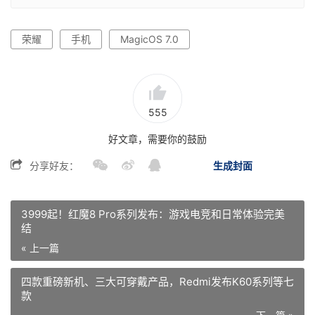
荣耀
手机
MagicOS 7.0
555
好文章，需要你的鼓励
分享好友：
生成封面
3999起！红魔8 Pro系列发布：游戏电竞和日常体验完美
结
« 上一篇
四款重磅新机、三大可穿戴产品，Redmi发布K60系列等七
款