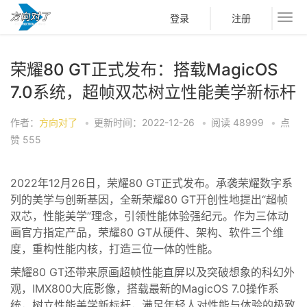
登录
注册
荣耀80 GT正式发布：搭载MagicOS
7.0系统，超帧双芯树立性能美学新标杆
作者：
方向对了
•
更新时间：2022-12-26
•
阅读
48999
•
点
赞
555
2022年12月26日，荣耀80 GT正式发布。承袭荣耀数字系
列的美学与创新基因，全新荣耀80 GT开创性地提出“超帧
双芯，性能美学”理念，引领性能体验强纪元。作为三体动
画官方指定产品，荣耀80 GT从硬件、架构、软件三个维
度，重构性能内核，打造三位一体的性能。
荣耀80 GT还带来
原画超帧
性能
直屏以及
突破想象的科幻外
观
，
IMX
800
大底影像，
搭载最新的
Magic
OS
7.0
操作
系
统，
树立性能美学新标杆
，
满足年轻人对
性能与体验的
极致