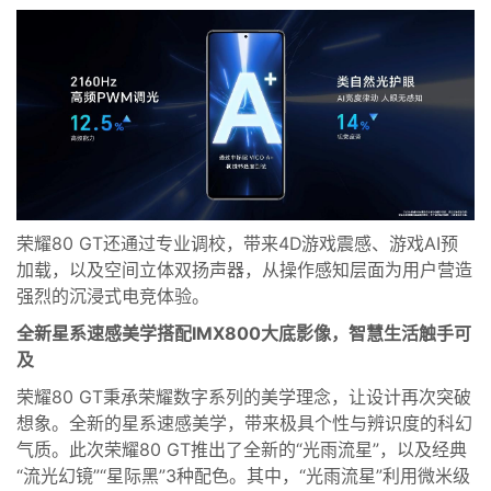
荣耀80 GT
还通过专业调校
，带来
4D
游戏震感、游戏
AI
预
加载
，以及空间立体双扬声器，从操作感知层面为用户营造
强烈的沉浸式电竞体验。
全新星系速感美学
搭配IMX
800
大底
影像
，智慧生活触手可
及
荣耀80 GT秉承荣耀数字系列的美学理念，让设计再次突破
想象。全新的星系速感美学，带来极具个性与辨识度的科幻
气质。
此次
荣耀80 GT
推出了全新的
“光雨流星”，以及
经典
“流光幻镜”
“星际黑”
3种配色
。其中，“光雨流星”
利用微米级