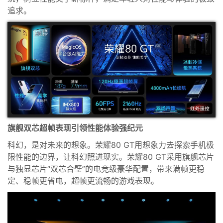
追求
。
旗舰双芯
超帧表现
引领性能体验强纪元
科幻
，
是对未来的想象
。
荣耀
80
GT用想象力去探索手机极
限性能的边界
，
让科幻照进现实。荣耀80 GT
采用
旗舰芯片
与独显芯片
“双芯合璧”的电竞级豪华配置
，带来
满帧
更稳
定、稳帧更省电
，超帧更流畅
的游戏表现。