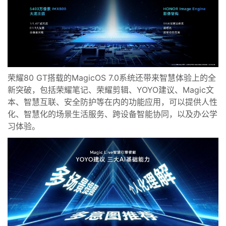
荣耀80 GT
搭载的
Magic
OS 7.0系统
还带来智慧体验上的全
新突破
，
包
括荣耀笔记
、
荣耀剪辑
、YOYO建议、Magic文
本、智慧互联、安全防护等在内的功能应用，可以提供人性
化
、智慧化的场景生活服务、跨设备智能协同，以及办公学
习体验
。