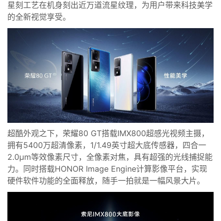
星刻工艺
在机身刻出近万道流星纹理，
为用户带来科技美学
的
全新
视觉享受。
超酷外观之下，
荣耀80 GT
搭载IMX800超感光视频主摄
，
拥有5400万超清像素，1/1.49英寸超大底传感器，四合一
2.0μm等效像素尺寸，全像素对焦，具有超强的光线捕捉能
力。
同时
搭载
HONOR Image
Engine计算影像平台
，实现
硬件软件功能的全面释放，
随手一拍就是一幅风景
大片
。