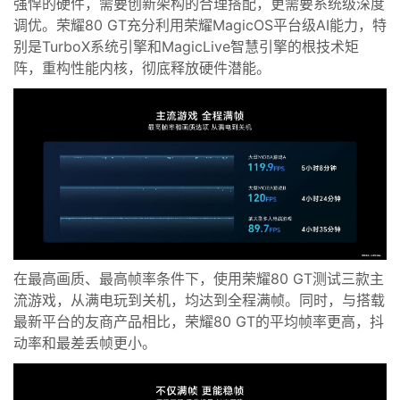
强悍的硬件
，
需要创新架构的合理搭配
，
更需要系统级深度
调优
。
荣耀
80
GT
充分利用
荣耀
Magic
OS平台级
AI能力，特
别是Turbo
X系统引擎和Magic
Live智慧引擎
的根技术矩
阵，重构性能内核，彻底释放硬件潜能。
在最高画质、最高帧率条件下，使用荣耀80 GT测试
三款
主
流游戏，从满电玩到关机，均
达到全程满帧。
同时，
与
搭载
最新平台的友商产品相比，荣耀80 GT的平均帧率更高
，抖
动率和最差丢帧更小。