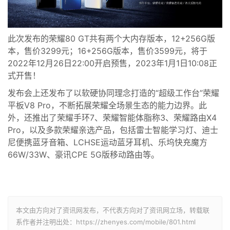
此次发布的
荣耀80 GT
共有两个
大内存
版本，1
2
+
256G
版
本，售价
3
299
元；1
6
+
256G
版本，售价
3
599
元，
将于
2
022
年
12
月
2
6
日
2
2
:
00
开启预售，
2
023
年1月
1
日
1
0
:
0
8
正
式开售
！
发布会上还发布了以软硬协同理念打造的“超级工作台”荣耀
平板V8 Pro
，不断拓展荣耀全场景生态的能力边界。此
外，还推出了荣耀手环7、荣耀智能体脂称3、荣耀路由X4
Pro，以及
多
款荣耀亲选产品，包括
雷士智能学习灯、迪士
尼便携蓝牙音箱、LCHSE运动蓝牙耳机、
乐坞快充魔方
66W/33W、豪讯CPE 5G版移动路由
等
。
本文由方向对了资讯网发布，不代表方向对了资讯网立场，转载联
系作者并注明出处：https://zhenyes.com/mobile/801.html