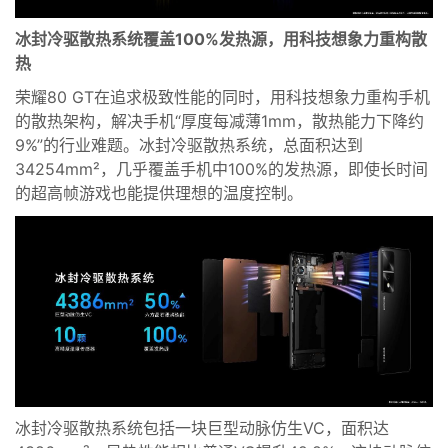
冰封冷驱散热系统
覆盖
100%发热源
，
用科技想象力重构散
热
荣耀80 GT
在追求极致性能的同时
，
用科技想象力重构手机
的散热架构，
解决手机“
厚度每减薄1mm，散热能力下降
约
9
%
”的行业难题
。
冰封冷驱散热系统，总面积达到
3
4254mm²，几乎覆盖手机中
1
00
%的发热源
，
即使长时间
的超高帧游戏也能提供
理想的温度控制。
冰封冷驱散热系统包括一块巨型动脉仿生VC，面积达