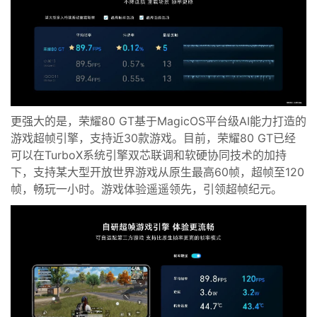
更强大的是，
荣耀80 GT
基于Magic
OS平台级
AI能力打造的
游戏超帧引擎，
支持近
30款游戏。
目前，荣耀80 GT已经
可以在Turbo
X
系统引擎
双芯联调和软硬协同技术的加持
下，支持某大型开放世界游戏从原生最高60帧，超帧至120
帧，畅玩一小时
。游戏体验遥遥领先，引领超帧纪元
。