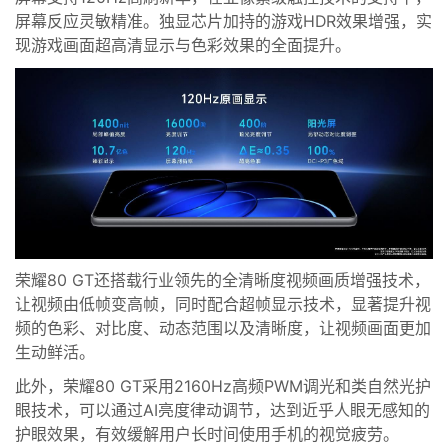
屏幕反应
灵敏
精准
。
独显芯片加持的
游戏HDR效果增强，实
现游戏画面超高清显示与色彩效果的全面提升。
荣耀80 GT
还
搭载行业领先的
全清晰度
视频
画质增强技术
，
让视频由低帧变高帧，同时配合
超帧显示技术
，
显著提升视
频的色彩、对比度、动态范围以及清晰度，让视频画面更加
生动鲜活。
此外，
荣耀80 GT
采用
2
160Hz高频
PWM调光
和
类自然光护
眼技术
，
可以
通过AI亮度律动调节，达到
近乎
人眼无感知的
护眼效果
，
有效缓解
用户
长时间
使用手机的
视觉疲劳
。