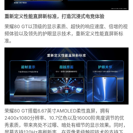
重新定义性能直屏新标准
，
打造
沉浸式电竞
体验
荣耀80 GT
以顶级的显示素质
、超快的响应速度、倍增的视
频体验
以及领先的护眼
显示技术
，
重新定义性能直屏新标
准
。
荣耀80 GT
搭载
6.67英寸AMOLED柔性直屏，
拥有
2400x
1080分辨率
、1
0.7亿色
以及
16000阶亮度调节
的优
秀素质
，
带来
亮处不过曝
、暗处有细节
的显示效果
。
同时，
屏幕支持
120Hz高刷新率
，
在亚像素级触控技术的支持下
，