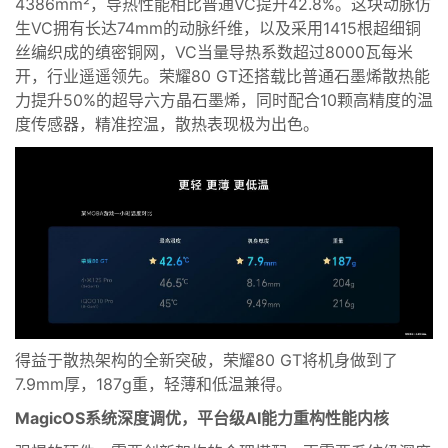
4386mm²
，
导热性能相比普通
VC提升42.8%
。这块动脉仿
生V
C拥有长达
74mm的动脉纤维
，
以及
采用1415根超细铜
丝编织成
的
缜密铜网
，
VC当量导热系数超过8000瓦
每
米
开，行业遥遥领先。
荣耀80 GT
还搭载比普通石墨烯散热能
力提升50%的
超导六方晶石墨烯，
同时配合10颗高精度的温
度传感器
，
精准控温
，
散热表现极为出色。
得益于散热架构的全新突破
，
荣耀
80 GT将机身做到了
7.9mm厚，187g重，
轻薄和低温兼得
。
MagicOS
系统深度调优
，
平台级
AI能力
重构性能内核