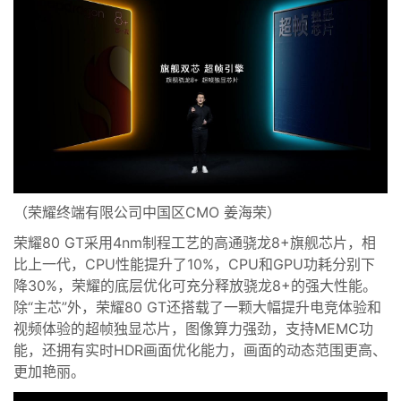
（荣耀终端有限公司中国区C
MO
姜海荣）
荣耀80 GT
采用4nm
制程
工艺的高通骁龙8+旗舰芯片，
相
比上一代，CPU性能提升了10%，CPU和GPU功耗分别下
降30%，
荣耀
的
底层优化
可
充分释放骁龙8+的强大性能。
除“主芯”外，
荣耀80 GT
还搭载了
一颗
大幅提升电竞体验和
视频体验的
超帧
独显芯片
，
图像算力
强劲
，支持MEMC功
能
，
还拥有实时HDR画面优化能力
，画面
的
动态范围更高、
更加艳丽。