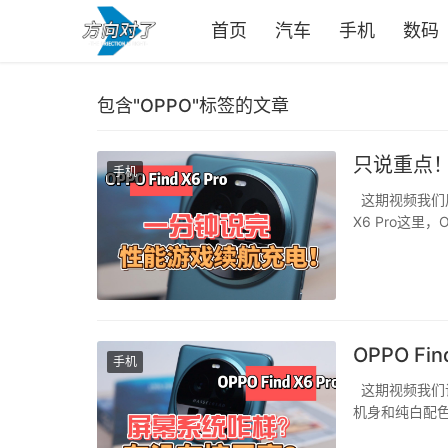
首页
汽车
手机
数码
包含"OPPO"标签的文章
只说重点！1
手机
这期视频我们用一
X6 Pro这
排上。所以老实说
让我们更加欣慰.
OPPO 
手机
这期视频我们谈
机身和纯白配色
们很多不一样的