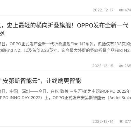
2022-12-17
47
克，史上最轻的横向折叠旗舰！OPPO发布全新一代
系列
15日，OPPO正式发布全新一代折叠旗舰Find N2系列，包括仅有233克
Find N2，以及首创3.26英寸、迄今最大外屏的竖向折叠产品Find N2
nd N2系列通过引领行业的硬件、软件和交互创新，率先实现折叠屏手机体验从“
2022-12-15
26
出“安第斯智能云”，让终端更智能
14日，中国，深圳——今日，在以“致善·三生万物”为主题的OPPO 2022
O INNO DAY 2022）上，OPPO正式发布安第斯智能云（AndesBrai
智能云是服务个人、家庭和开发者的泛终端智能云，致力于“让终端更智能”
2022-12-14
37