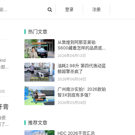
登录
注册
热门文章
从敦煌到阿那亚昊铂
S600藏着怎样的品质底
气
2026年06月13日
nd
油耗2.98升 第四代逸动蓝
全部安
鲸超擎杀疯了
翻车。
2026年06月06日
广州南沙实拍！2026款铂
106
智3X到底有多强？
2026年05月08日
牙膏
陶瓷
推荐文章
到了我
HDC 2026干货汇总