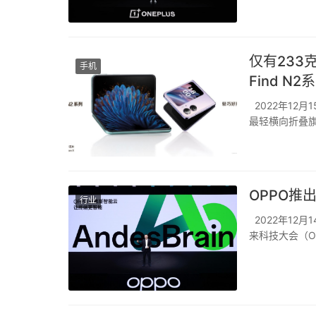
仅有233
手机
Find N2
2022年12月
最轻横向折叠旗舰
Flip。Fi
到“重用”...
OPPO推
行业
2022年12月
来科技大会（OPP
OPPO安第斯
为OPP...