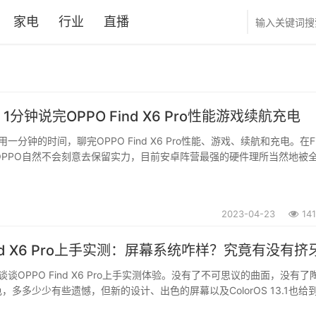
家电
行业
直播
分钟说完OPPO Find X6 Pro性能游戏续航充电
分钟的时间，聊完OPPO Find X6 Pro性能、游戏、续航和充电。在Fi
里，OPPO自然不会刻意去保留实力，目前安卓阵营最强的硬件理所当然地被
，性能方面是大家最不用担心的，OPPO Find X6 Pro很难在这方面
..
2023-04-23
14
Find X6 Pro上手实测：屏幕系统咋样？究竟有没有挤
谈OPPO Find X6 Pro上手实测体验。没有了不可思议的曲面，没有了
，多多少少有些遗憾，但新的设计、出色的屏幕以及ColorOS 13.1也给
体验，点开视频我们展开聊一聊。...