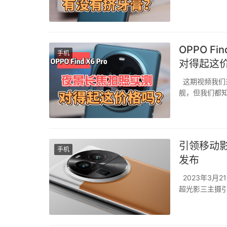
OPPO 
手机
对得起这
这期视频我们来探
舰，但我们都
自己的杀手锏—
引领移动影
手机
发布
2023年3月2
超光影三主摄
超越想象的影像
一个摄像头都采用