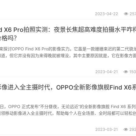
2023-04-22
25
Find X6 Pro拍照实测：夜景长焦超高难度拍摄水平咋
价格吗？
讨OPPO Find X6 Pro的影像实力。它虽是一款姗姗来迟的第二代骁
知道，但它并没有因为来得晚就被埋没，其中主要原因就是，它在影像方
—暗光长焦。这杀手锏真的有那么神吗？我们一起来看一下。...
2023-04-21
15
像进入全主摄时代，OPPO全新影像旗舰Find X6
1日，OPPO 正式发布“不分昼夜，无论远近”的全新影像旗舰 Find X6 系
引领移动影像进入全主摄时代，帮助每个人在全场景、全时段都可以轻松
作品。OPPO Find X6 系列第一次定义下一代超光影三主摄的全新标准
行业领...
2023-03-21
29