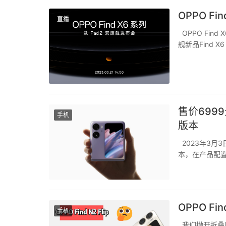
OPPO F
直播
OPPO Fin
舰新品Find 
售价6999
手机
版本
2023年3月3日
本，在产品配置上
上下折叠形态的
尺寸最...
OPPO F
手机
我们抛开折叠属性