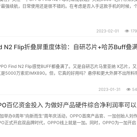
折最强续航，日常使用还是很不错的。在考虑是否入手这款手机的时候，
，如果你也是像视频里这样想的，就可以入手。...
2023-02-01
17
ind N2 Flip折叠屏重度体验：自研芯片+哈苏Buff叠满
？
O Find N2 Flip感觉BUFF都叠满了。又是自研芯片马里亚纳 X芯片，
是5000万索尼IMX890。但，它真的好用吗？悬停和更大外屏不出所料
后置自拍、腰平取景、延时摄影都变成了很简单的事情。...
2023-01-31
54
PO百亿资金投入 为做好产品硬件综合净利润率可以
一加举办9周年“向新而生”周年庆活动，OPPO首席产品官、一加创始人刘
PO正式开启双品牌时代，OPPO线上就是一加。同时，OPPO为一加开启
三年将单独为一加投入100亿，并在技术、渠道、服务等方面提供全方
总裁李杰表示，一加将聚焦性...