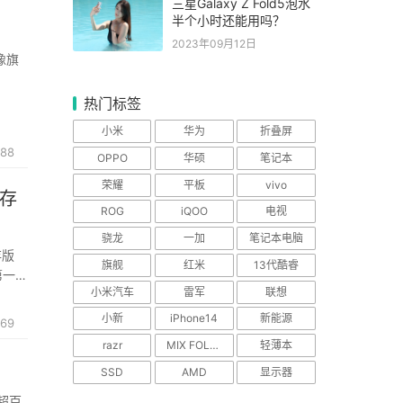
三星Galaxy Z Fold5泡水
半个小时还能用吗？
2023年09月12日
像旗
热门标签
小米
华为
折叠屏
88
OPPO
华硕
笔记本
荣耀
平板
vivo
内存
ROG
iQOO
电视
骁龙
一加
笔记本电脑
存版
旗舰
红米
13代酷睿
第一款
小米汽车
雷军
联想
态中
小新
iPhone14
新能源
469
razr
MIX FOLD 2
轻薄本
SSD
AMD
显示器
的超百