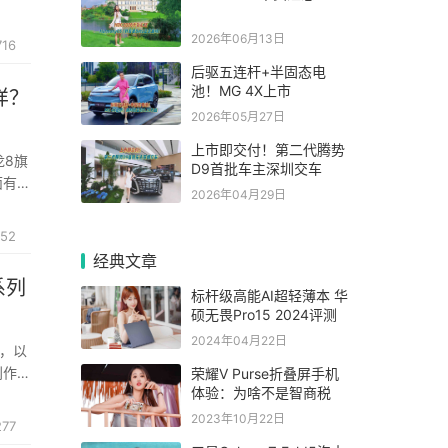
2026年06月13日
716
后驱五连杆+半固态电
池！MG 4X上市
样？
2026年05月27日
上市即交付！第二代腾势
龙8旗
D9首批车主深圳交车
面有着
2026年04月29日
052
经典文章
系列
标杆级高能AI超轻薄本 华
硕无畏Pro15 2024评测
2024年04月22日
列，以
创作出
荣耀V Purse折叠屏手机
体验：为啥不是智商税
——每
2023年10月22日
277