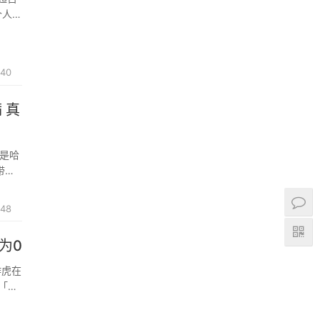
个人觉
940
 真
又是哈
带来
48
为0
作虎在
「护
位支