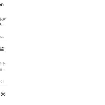
on
研芯片
总监
656
康监
发布首
级精度
庭智能
001
、安