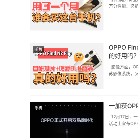
万分性能、竖
得不妨感性一点
OPPO F
手机
的好用吗
影像方面，OPP
苏影像系统，又
了更多的玩法，
一加获OP
手机
12月17日，
活动上宣布OP
航计划」，未来
持。一加中国区