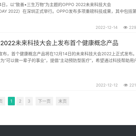
14日，以“致善•三生万物”为主题的OPPO 2022未来科技大会
NODAY 2022）在深圳正式举行。OPPO发布多项重磅科技成果，其中包括
蓝牙音频SoC芯片马里亚纳®️MariSilicon Y、为万物互融提供“数智大脑
e...
2022-12-14
22
在2022未来科技大会上发布首个健康概念产品
宣布，首个健康概念产品将在12月14日的未来科技大会2022上正式发布
作为“可以做一辈子的事业”，提倡“主动预防型医疗”，希望通过科技帮助用
。2021年，OPPO正式成立健康实验室，集合了算法、传感器、数据科
的专家，重点投入心血管健康...
2022-12-12
22
页
1
2
3
下一页
末页