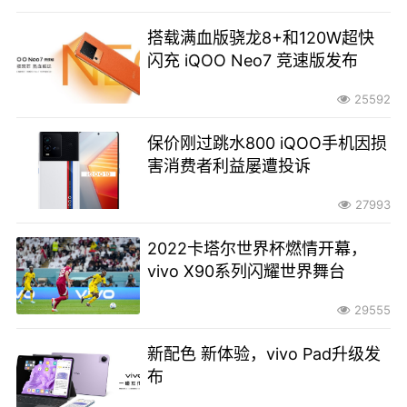
搭载满血版骁龙8+和120W超快
闪充 iQOO Neo7 竞速版发布
25592
保价刚过跳水800 iQOO手机因损
害消费者利益屡遭投诉
27993
2022卡塔尔世界杯燃情开幕，
vivo X90系列闪耀世界舞台
29555
新配色 新体验，vivo Pad升级发
布