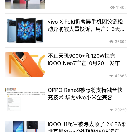
11402
vivo X Fold折叠屏手机因铰链松
动异响被大量投诉，用户：3天就
松动 近万元像山寨机
36692
不止天玑9000+和120W快充
iQOO Neo7官宣10月20日发布
42863
OPPO Reno9被曝将支持融合快
充技术 华为vivo小米全兼容
20229
iQOO 11配置被曝太顶了 2K E6柔
性直屏8Gen2处理器16GB运存