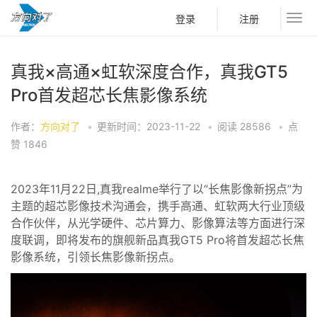
登录
注册
真我×高通×虹软深度合作，真我GT5
Pro首发超芯长焦影像系统
作者：
方向对了
•
更新时间：2023-11-22
•
阅读
28586
•
点
赞
1846
2023年11月22日,真我realme举行了以“长焦影像新拐点”为
主题的超芯影像技术沟通会，携手高通、虹软两大行业顶级
合作伙伴，从光学硬件、芯片算力、影像算法等方面进行深
度联调，即将发布的旗舰新品真我GT5 Pro将首发超芯长焦
影像系统，引领长焦影像新拐点。