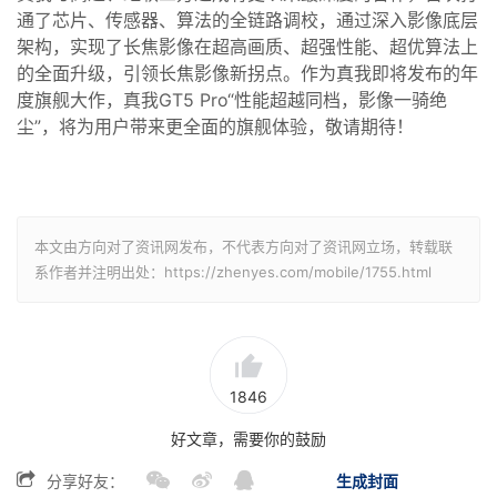
通了芯片
、
传感器
、
算法的全链路调校
，
通过深入影像底层
架构，
实现了长焦影像在超高画质、超强性能、超优算法上
的全面
升级
，引领长焦影像新拐点
。
作为真我即将发布的年
度旗舰大作，真我GT
5
Pro
“
性能超越同档，影像一骑绝
尘
”
，将
为
用户带来更全面的旗舰
体验
，敬请期待！
本文由方向对了资讯网发布，不代表方向对了资讯网立场，转载联
系作者并注明出处：https://zhenyes.com/mobile/1755.html
1846
好文章，需要你的鼓励
分享好友：
生成封面