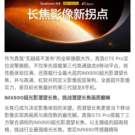
作为真我“无越级不发布”的
全新
旗舰大作
，
真我
GT5 P
ro定
位双擎旗舰，不仅
率先
搭载第三代高通骁龙8移动平台，
将
性能体验拉满，还搭载行业
最大底的
IMX
890
超光影潜望长
焦，
并与高通、虹软共同定义影像底层架构，全面提升影像
实力，
是目前长焦最好的第三代骁龙8手机
。
IMX890
超光影潜望长焦
，挑战
潜望长焦画质巅峰
长焦已成为决定影像体验的关键，而潜望长焦
更
是当下
移动
影像实现高画质与高倍数的最优解。
真我GT
5
Pro搭载了三
方联合调
校
的
IMX890
超光影潜望长焦，
以主摄级的超
高规
格，挑战
行业最强暗光长焦。索尼
IMX890
传感器拥有