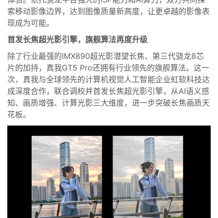
索
移动影像边界，达到图像
质量新高度，
让更卓越的影像表
现成为可能。
首发长焦超光影引擎，旗舰
算法
再度升级
除了
行业最强的IMX890
超光影潜望
长焦
、
第三代骁龙8芯
片
的加持，
真我GT5 Pro
还拥有
行业领先的旗舰算法
。
这一
次，
真我与
全球领先
的
计算机视觉人工智能企业
虹软
科技
达
成深度合作，
联合调校并首发长焦超光影引擎
，
从
AI语义感
知
、
画质增强
、计算光影三大维度，
进一步突破长焦画质天
花板
。