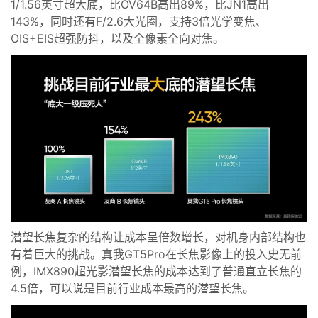
1
/1.56
英寸超大底，比O
V64B
高出
8
9
%
，比
JN1
高出
1
4
3
%，
同时
还有F
/2.6
大光圈，支持3倍光学变焦、
O
IS+EIS
超强防抖，以及全像素全向对焦
。
潜望长焦
复杂的结构让成本呈倍数增长，对机身内部结构也
有着
巨大的挑战
。
真我GT5
Pro在长焦影像
上的
投入史无前
例
，
IMX
8
90
超光影潜望长焦
的
成本达到
了
普通直立长焦的
4
.5
倍，
可以说是
目前行业成本最高的潜望长焦
。