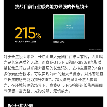
对于长焦镜头来说，长焦距与大光圈往往难以兼容，
因此
暗
光是长焦画质
的
天敌
。而
真我GT
5
Pro
的
IMX890超光影潜
望长焦
是行业感光能力最强的长焦镜头
，
支持主摄级的4
合1
多像素融合技术
，
可以实现2μm的超大单像素
，对比
普通直
立
长焦
的
感光能力提升
215%
。
超大进光量让长焦无惧暗
光，
在环境较暗的
场景下
，
真我GT
5
Pro
拍摄的
长焦
画面
细
节保留
丰富
完整
，
光影分明，无惧放大
。