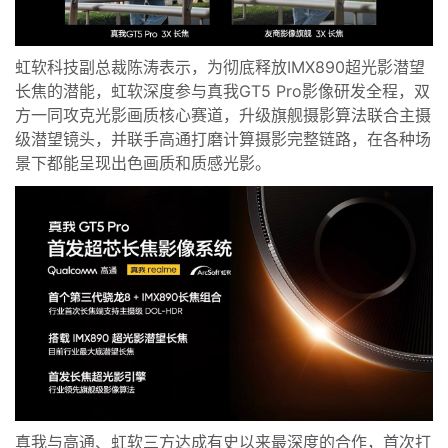
虹软科技副总裁陈涛
表示，
为
彻底释放
I
MX890
超光影潜望
长焦
的潜能，虹软深度参与真我GT5 Pro影像研发全程，
双
方
一同攻克光影画质核心赛道，
升级旗舰
摄影算法联合主摄
级潜望镜头，并联手高通打磨计算摄影完整链路，在各种场
景下都能呈现出色画质和质感光影。
真我与高通、虹软三方达成有史以来最深度的合作，
首次打