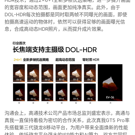
HDR
技术
，通过
2×6+1
全新多帧优选策略
，
进一步提升画面
的宽容度和动态范围
，
画面更
加
纯净真实
。
此外，
由于
DOL-HDR每次拍摄都是同时取两帧
不同曝光的
画面，即使
拍摄
高速运动的
物体
时
，
依然
可以获得足够的画面曝光信
息，合成高动态HDR照片，
从而
提升成片效果。
沟通会上，
高通技术公司产品市场总监
刘盛宏
表示，高通与
真我一直
保持着极为密切的合作关系
，此次
真我GT5 Pro率
先搭载第三代骁龙8移动平台，为用户带来全面焕新的性能
体验
。
依托
骁龙平台强大的
ISP能力和AI算力，
双方共同探