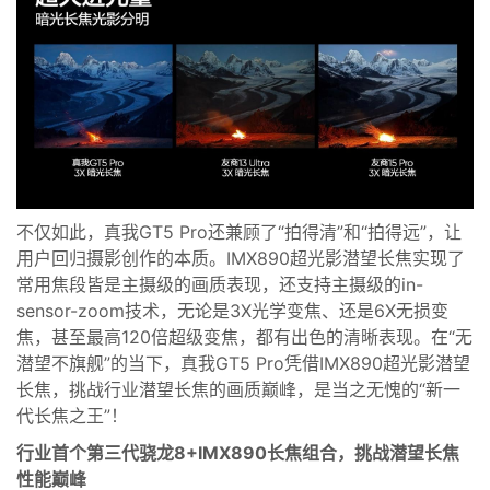
不仅如此，
真我GT5 Pro
还
兼顾了
“
拍得清”和“拍得远”
，
让
用户
回归摄影创作的本质
。
IMX890超光影潜望长焦
实现了
常用焦段皆是主摄级的画质表现
，
还支持主摄级的in-
sensor-zoom技术
，
无论
是
3X光学变焦、还是6X无损变
焦，甚至
最高1
20
倍超级变焦，
都有
出色的
清晰表现
。
在“无
潜望不旗舰”的当下，
真我GT5 Pro
凭借
IMX890超光影潜望
长焦
，
挑战
行业潜望长焦的画质巅峰
，
是当之无愧的
“新一
代长焦之王”！
行业
首个
第三代骁龙8
+IMX890
长焦
组合
，挑战
潜望长焦
性能巅峰