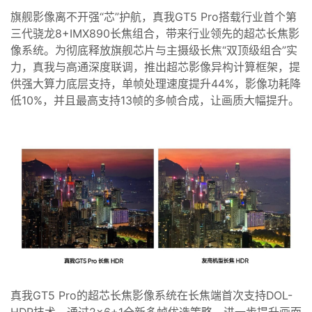
旗舰影像离不开强“芯”护航，
真我GT
5
Pro搭载
行业
首个
第
三代骁龙8
+IMX
8
90
长焦组合，
带来行业领先的超芯长焦影
像系统。
为彻底释放旗舰芯片与主摄级长焦“双顶级组合”实
力，
真我与高通
深度联调，
推出超芯影像异构计算框架
，提
供强大算力底层支持，
单帧
处理速度提升
4
4%
，影像功耗降
低1
0%
，并且
最高支持13帧的多帧合成，让画质大
幅提升
。
真我GT
5
Pro的超芯
长焦
影像系统在长焦端首次支持
DOL
-