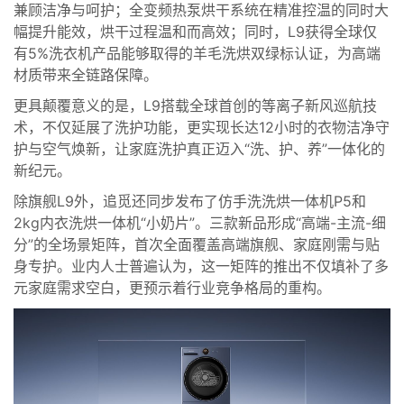
兼顾洁净与呵护；全变频热泵烘干系统在精准控温的同时大
幅提升能效，烘干过程温和而高效；同时，L9获得全球仅
有5%洗衣机产品能够取得的羊毛洗烘双绿标认证，为高端
材质带来全链路保障。
更具颠覆意义的是，L9搭载全球首创的等离子新风巡航技
术，不仅延展了洗护功能，更实现长达12小时的衣物洁净守
护与空气焕新，让家庭洗护真正迈入“洗、护、养”一体化的
新纪元。
除旗舰L9外，追觅还同步发布了仿手洗洗烘一体机P5和
2kg内衣洗烘一体机“小奶片”。三款新品形成“高端-主流-细
分”的全场景矩阵，首次全面覆盖高端旗舰、家庭刚需与贴
身专护。业内人士普遍认为，这一矩阵的推出不仅填补了多
元家庭需求空白，更预示着行业竞争格局的重构。