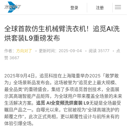
登录
注册
全球首款仿生机械臂洗衣机！追觅AI洗
烘套装L9重磅发布
作者：
方向对了
•
更新时间：2025-09-04
•
阅读
35177
•
点
赞
3667
2025年9月4日，追觅科技在上海隆重举办2025「敢梦敢
为」全场景新品发布会。这场被誉为“追觅史上最大规模、
最全品类”的重磅盛会，集结了多项追觅首创技术，全面展
示其高端智能产品矩阵，为全球用户带来覆盖全场景的未来
生活解决方案。
追觅 AI全变频洗烘套装 L9
无疑是全场最受
瞩目产品之一。自曝光以来，它就被视为“全球高端洗护的
颠覆之作”，此次正式亮相，更以颠覆性设计与前所未有的
体验引爆全场。