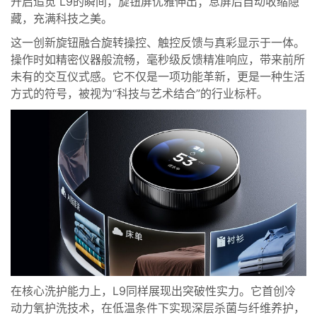
开启追觅 L9的瞬间，旋钮屏优雅伸出；息屏后自动收缩隐
藏，充满科技之美。
这一创新旋钮融合旋转操控、触控反馈与真彩显示于一体。
操作时如精密仪器般流畅，毫秒级反馈精准响应，带来前所
未有的交互仪式感。它不仅是一项功能革新，更是一种生活
方式的符号，被视为“科技与艺术结合”的行业标杆。
在核心洗护能力上，L9同样展现出突破性实力。它首创冷
动力氧护洗技术，在低温条件下实现深层杀菌与纤维养护，