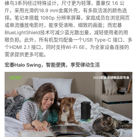
蜂鸟
3
系列经过特殊设计，尺寸更为轻薄，重量仅
1.6
公
斤，采用光滑的
18.9 mm
金属外壳，有多款活泼的颜色选
择。笔记本搭载
1080p
分辨率屏幕，家庭成员在浏览网页
或串流播放电影时，能享受清晰、细致的画面；而宏碁
BlueLightShield
技术可减少蓝光散出量，减轻使用者的
用
眼
负担。此外，所有机型均配备一个
USB Type-C
接口、
多
个
HDMI 2.1
接口，同时支持
Wi-Fi 6E
，为全家设备连接的
需求提供更多可能。
宏碁
Halo Swing
，智能便携，享受律动生活