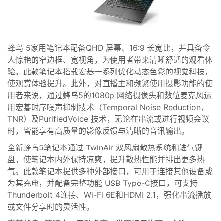
蜂鸟
5
家用笔记本配备
QHD
屏幕、
16:9
长宽比，并具备令
人惊艳的窄边框、
宽视角，为使用者带来清晰舒适的观看体
验。此款笔记本搭载宏碁一系列优化动态色彩的视觉科技，
使观赏体验提升。此外，对直播主和频繁使用摄影功能的使
用者来说，通过蜂鸟
5
的
1080p
网络摄像头和数位麦克风运
用宏碁时序噪声抑制技术（
Temporal Noise Redu
ction
，
TNR
）及
PurifiedVoice
技术，无论在串流或进行视频会议
时，皆能享有高质量的影像反馈与清晰的音讯输出。
全新蜂鸟
5
笔记本通过
TwinAir
双风扇散热系统和进气键
盘，使笔记本内外保持凉爽，提升散热性能并排出更多热
气。此款笔记本
提供多种外部接口，可用于连接其他设备
或
为其充电，并配备完整功能
USB Type-C
接口，可支持
Thunderbolt 4
连接、
Wi-Fi 6E
和
HDMI 2.1
，强化串流播放
或文件分享时的
灵活
性。