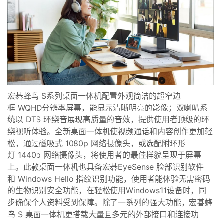
宏碁蜂鸟
S
系列桌面一体机配置外观简洁的超窄边
框
WQHD
分辨率屏幕，能显示清晰明亮的影像；双喇叭系
统以
DTS
环绕音展现高质量的音效，提供使用者顶级的环
绕视听体验。全新桌面一体机使视频通话和内容创作更加轻
松，
通
过磁吸式
1080p
网络摄像头，或选配附环形
灯
1440p
网络摄像头，将使用者的最佳样貌呈现于屏幕
上。此款桌面一体机也具备
宏碁
EyeSense
脸部识别软件
和
Windows Hello
指纹识别功能，使用者能体验无需密码
的生物识别安全功能，在轻松使用
Windows11
设备时，同
步确保个人资料受到
保障。除了一系列的强大功能，宏碁蜂
鸟
S
桌面一体机更搭载大量且多元的外部接口和连接功