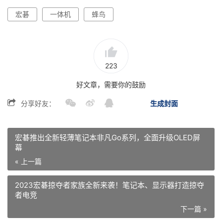
宏碁
一体机
蜂鸟
223
好文章，需要你的鼓励
分享好友：
生成封面
宏碁推出全新轻薄笔记本非凡Go系列，全面升级OLED屏
幕
« 上一篇
2023宏碁掠夺者家族全新来袭！笔记本、显示器打造掠夺
者电竞
下一篇 »