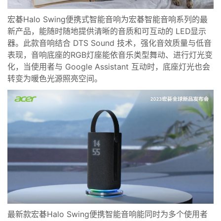
宏碁
Halo Swing
便携式智能音响为宏碁智能音响系列的最
新产品，能随时随地提供清晰的音质和可互动的
LED
显示
器。此款音响结合
DTS Sound
技术，强化音效质量与低音
表现，
音响
底座的
RGB
灯座能依音乐类型舞动、进行灯光变
化，当使用者与
Google Assistant
互动时，底座灯光也会
转变为暖色光源照亮空间。
最新款宏碁
Halo Swing
便携智能音响能同时为多个使用者