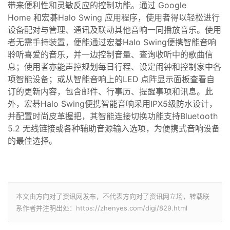
带来便利性和灵敏反应的控制功能。通过
Google
Home
和
宏碁
Halo Swing
应用程序，使用者得以轻松进行
设备配对与管理、通讯及联动其他音响一同播放音乐。使用
者无需手持装置，便能通过宏碁
Halo Swing
便携智能音响
聆听喜爱的音乐，并一边控制音量、查询收听中的歌曲信
息；使用者亦能声控规划每日行程、设定闹钟和控制家中各
项智能设备；或从智能音响上的
LED
点阵显示面板查看自
订的更新内容，包含邮件、行事历、提醒事项和讯息。此
外，宏碁
Halo Swing
便携智能音响采用
IPX5
级防水设计，
并配置时尚皮革握把，其智能连接切换功能支持
Bluetooth
5.2
无线链接或各种辅助音源输入选项，
为便携式
音响设备
的最佳选择。
本文由方向对了资讯网发布，不代表方向对了资讯网立场，转载联
系作者并注明出处：https://zhenyes.com/digi/829.html