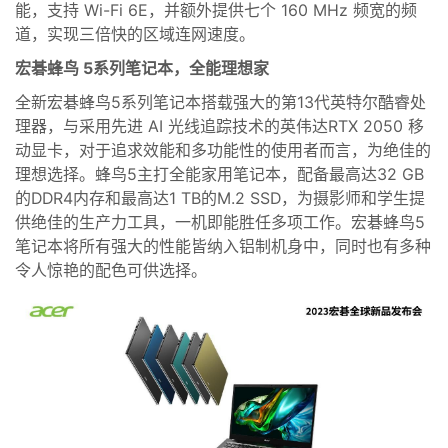
能，支持
Wi-Fi 6E
，并额外提供七个
160 MHz
频宽的频
道，实现三倍快的区域连网速度。
宏碁蜂鸟
5
系列笔记本，全能理想家
全新宏碁蜂鸟
5
系列笔记本搭载强大的第
13
代
英特尔酷睿处
理器，
与
采用先进
AI
光线追踪技术的
英伟达
RTX
2050
移
动显卡，对于追求效能和多功能性的使用者而言，为绝佳的
理想选择。蜂鸟
5
主打全能家用笔记本，配备最高达
32 GB
的
DDR4
内存和最高
达
1 TB
的
M.2
SSD
，为摄影师和学生提
供绝佳的生产力工具，一机即能胜任多项工作。宏碁蜂鸟
5
笔记本将所有强大的性能皆纳入铝制机身中，同时也有多种
令人惊艳的配色可供选择。