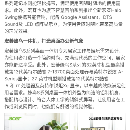
系列笔记本则能轻松携带，满足使用者随时随地的使用需
求。此外，宏碁也为旗下智慧音响系列推出全新宏碁Halo
Swing便携智能音响，配备 Google Assistant、DTS
Sound及 LED 点阵显示器，为使用者随时随地带来高质量
的声光效果。
宏碁蜂鸟一体机，打造桌面办公新气象
宏碁蜂鸟
S
系列
桌面一体机专为居家工作与娱乐需求设计，
为使用者打造一个简约时尚、充满现代感的工作空间，居家
亦能舒适享受。此外，宏碁蜂鸟
S
系列的
32
英寸机型最高搭
载第
13
代英特尔酷睿
i7-13700
桌面处理器与
英特尔
锐炫
A-
Series
显卡；
27
英寸机型则搭载第
12
代英特尔酷睿
i5
和
i7
处理器及
英特尔
锐炬
Xe
显卡，以卓越的效能满足使
用者需求。蜂鸟
S
系列
桌面一体机外型为简洁的铝制机身，
搭配精心设计、符合人体工学的倾斜式屏幕，让使用者在工
作或浏览网页时，也能拥有舒适的视觉体验。