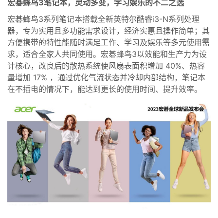
宏碁蜂鸟3笔记本，灵动多变，学习娱乐的不二之选
宏碁蜂鸟
3
系列笔记本搭载全新
英特尔酷睿
i3-N
系列处理
器，专为实用且多功能需求设计，经济实惠且操作简单；其
方便携带的特性能随时满足工作、学习及娱乐等多元使用需
求，适合全家人共同使用。宏碁蜂鸟
3
以效能和生产力为设
计核心，改良后的散热系统使风扇表面积增加
40%
、热容
量增加
17%
，通过优化气流状态并冷却内部结构，笔记本
在不插电的情况下，能达到更长的使用时间、提升效率。