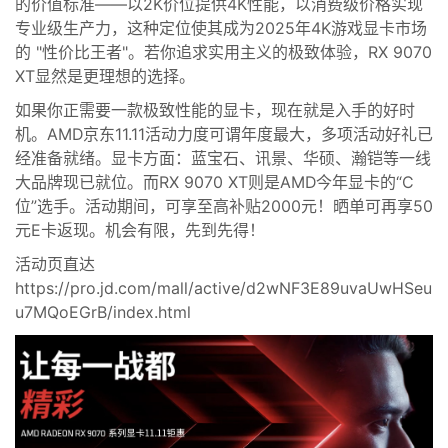
的价值标准——以2K价位提供4K性能，以消费级价格实现
专业级生产力，这种定位使其成为2025年4K游戏显卡市场
的 "性价比王者"。若你追求实用主义的极致体验，RX 9070
XT显然是更理想的选择。
如果你正需要一款极致性能的显卡，现在就是入手的好时
机。AMD京东11.11活动力度可谓年度最大，多项活动好礼已
经准备就绪。显卡方面：蓝宝石、讯景、华硕、瀚铠等一线
大品牌现已就位。而RX 9070 XT则是AMD今年显卡的“C
位”选手。活动期间，可享至高补贴2000元！晒单可再享50
元E卡返现。机会有限，先到先得！
活动页直达
https://pro.jd.com/mall/active/d2wNF3E89uvaUwHSeu
u7MQoEGrB/index.html