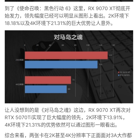
到了《使命召唤：黑色行动 6》这里，RX 9070 XT彻底开
始发力，领先幅度已经可以明显从图形上看出。2K环境下
18.18%以及4K环境下21.31%的巨大优势让人意外。
让人没想到的是《对马岛之魂》这边，RX 9070 XT再次对
RTX 5070Ti实现了巨大幅度的领先，2K环境下13.91%，
4K环境下21.31%的优势依然可以通过图形一眼看出。
综合来看，两张卡在2K甚至4K分辨率下正面面对3A大作都