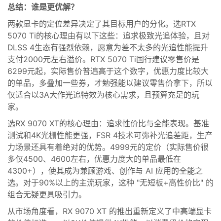
总结：谁是更优解？
两款显卡的定位差异决定了其目标用户的分化。选RTX
5070 Ti的核心理由有以下这些：追求极致光追体验，且对
DLSS 4生态有强烈依赖，愿意为差不太多的光追性能提升
支付2000元左右溢价。RTX 5070 Ti国行建议零售价是
6299元起，实际售价普遍高于这个数字，优惠力度比较大
的单品，多叠加一些券，才勉强能以建议零售价拿下，所以
仅适合以3A大作光追特效为核心需求，且预算充足的玩
家。
选RX 9070 XT的核心理由：追求性价比与全能表现。基准
测试和4K光栅性能更强，FSR 4技术可弥补光追差距，生产
力场景还具有着绝对的优势。4999元的定价（实际售价很
多仅4500、4600左右，优惠力度大的单品最低在
4300+），使其成为兼顾游戏、创作与 AI 应用的全能之
选。对于90%以上的主流玩家，这种 "无短板+高性价比" 的
组合无疑更具吸引力。
从市场角度看，RX 9070 XT 的推出重新定义了中高端显卡