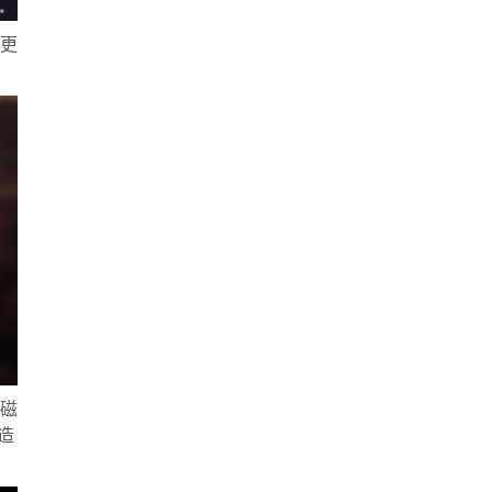
更
磁
造