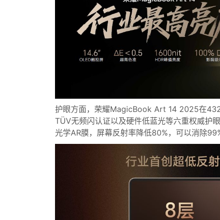
护眼方面，荣耀MagicBook Art 14 202
TÜV无频闪认证以及硬件低蓝光等六重权威护
光学AR膜，屏幕反射率降低80%，可以消除9