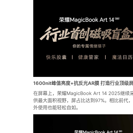
1600nit峰值亮度+抗反光AR膜 打造行业顶级
在屏幕上，荣耀MagicBook Art 14 2025
供最大面积视野，屏占比达到97%。相比前代，新
外使用也能轻松自如。