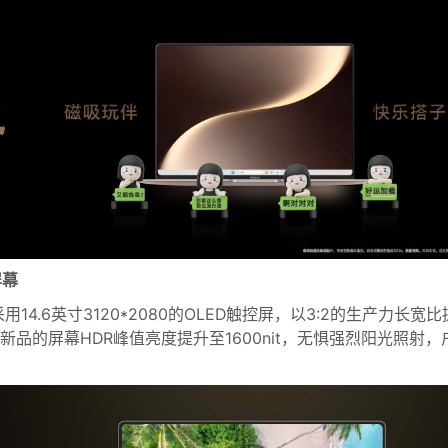
屏幕
继续采用14.6英寸3120*2080的OLED触控屏，以3:2的生产力长宽比
品的屏幕HDR峰值亮度提升至1600nit，无惧强烈阳光照射，