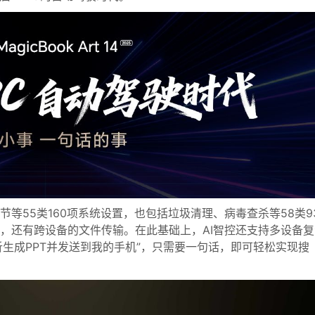
等55类160项系统设置，也包括垃圾清理、病毒查杀等58类9
，还有跨设备的文件传输。在此基础上，AI智控还支持多设备复
析生成PPT并发送到我的手机”，只需要一句话，即可轻松实现搜