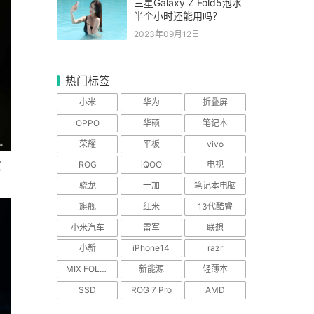
三星Galaxy Z Fold5泡水
半个小时还能用吗？
2023年09月12日
热门标签
小米
华为
折叠屏
OPPO
华硕
笔记本
荣耀
平板
vivo
家
ROG
iQOO
电视
骁龙
一加
笔记本电脑
旗舰
红米
13代酷睿
小米汽车
雷军
联想
小新
iPhone14
razr
MIX FOLD 2
新能源
轻薄本
SSD
ROG 7 Pro
AMD