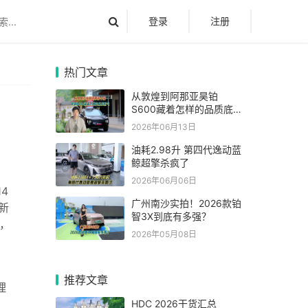
登录
注册
热门文章
从敦煌到阿那亚昊铂
S600藏着怎样的品质底
气
2026年06月13日
油耗2.98升 第四代逸动蓝
鲸超擎杀疯了
2026年06月06日
4
广州南沙实拍！2026款铂
新
智3X到底有多强？
销，
2026年05月08日
推荐文章
理
HDC 2026干货汇总