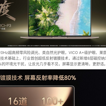
5在4320Hz超高频零风险调光、类自然光护眼，VICO A+级护眼、莱
眼技术基础上，行业首创超低反射镀膜技术，通过新增8层磁控纳
9%的环境光干扰，让反光几乎看不见，屏幕显示更清晰，更舒适