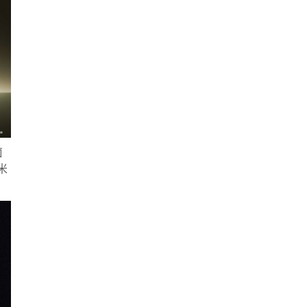
茵
米
。