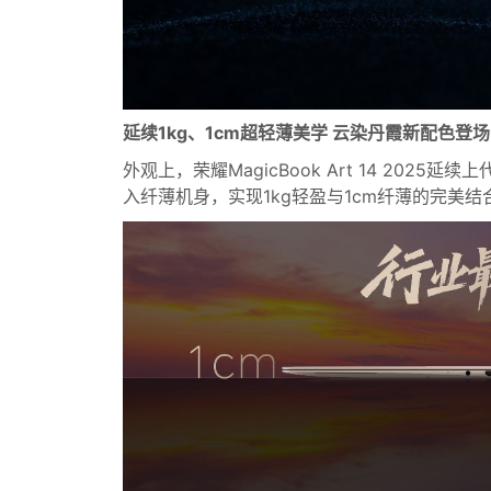
延续1kg、1cm超轻薄美学 云染丹霞新配色登场
外观上，荣耀MagicBook Art 14 20
入纤薄机身，实现1kg轻盈与1cm纤薄的完美