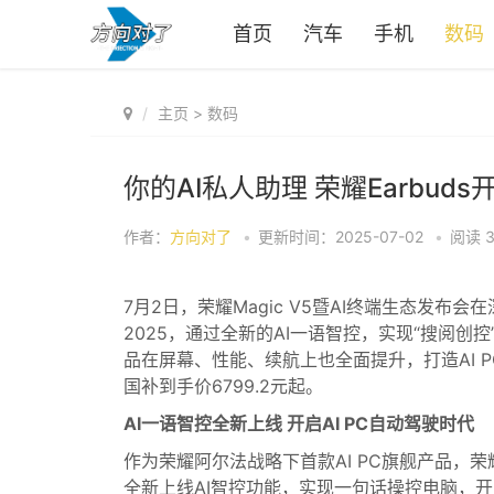
首页
汽车
手机
数码
主页
>
数码
你的AI私人助理 荣耀Earbud
作者：
方向对了
•
更新时间：2025-07-02
•
阅读
7月2日，荣耀Magic V5暨AI终端生态发布会在深
2025，通过全新的AI一语智控，实现“搜阅创
品在屏幕、性能、续航上也全面提升，打造AI PC生产
国补到手价6799.2元起。
AI一语智控全新上线 开启AI PC自动驾驶时代
作为荣耀阿尔法战略下首款AI PC旗舰产品，荣耀Mag
全新上线AI智控功能，实现一句话操控电脑，开启