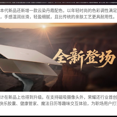
本代新品还新增一款云染丹霞配色，以年轻时尚的色彩调性满足
，手感温润丝滑，轻盈细腻，且比传统的亲肤工艺更具耐用性。
计在新品上也得到升级。在支持磁吸摄像头外，荣耀还行业首创
带来快乐胶囊、健康管家、魔法日历等趣味交互体验，为职场用户打