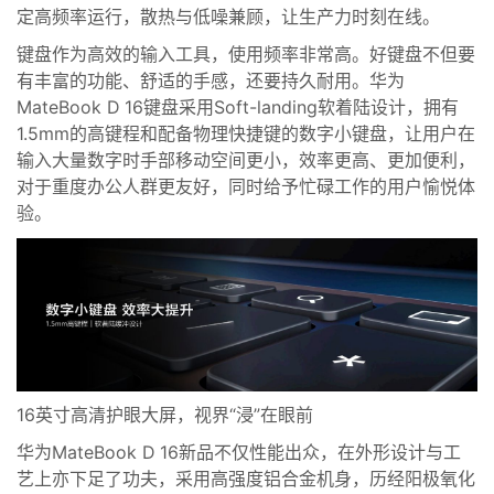
定高频率运行，散热与
低噪
兼顾，让
生产力时刻在线。
键盘作为高效的输入工具，使用频率非常高。好键盘不但要
有丰富的功能、舒适的手感
，
还要持久耐用。
华为
MateBook D 16键盘采用Soft-landing软着陆设计，拥有
1.5mm的高键程和配备物理快捷键的数字小键盘
，让用户在
输入大量数字时手部移动空间更小，效率更高、更加便利，
对于重度办公人群更友好，同时
给予忙碌工作的用户愉悦体
验
。
1
6英寸
高清护眼大屏，视界“浸”在眼前
华为MateBook D 16新品
不仅性能出众，
在外形设计与工
艺上
亦
下足了功夫
，
采用高强度铝合金机身，历经阳极氧化