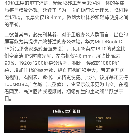
40道工序的重重淬炼，精密喷砂工艺
带来浑然一体的金属
质感与精致外观
，
延续了华为一贯的极简设计理念，
整机轻
至1.7kg，最厚处仅18.4mm
，做到大屏体验和轻薄便携之间
的平衡。
工欲善其事，必先利其器，对于重度办公人群而言，出色的
屏幕能为其提供高效舒适的办公体验，
华为MateBook D
16
新品承袭家族式全面屏设计，采用1
6英寸
16:10的黄金比
例全高清 IPS防眩光屏，左右框仅4.6 mm，屏占比高达
90%
，
1920x1200屏幕分辨率，相比于传统的1080P屏
幕，增加11.1%的像素数，纵向可视面积更大，带来更开阔
的视野，看图表、数据、文档更便捷。此外，该屏幕还支持
100sRGB%广色域（典型值），令显示效果更为出众。在观
看网页、高清图片或视频时，栩栩如生的生动细节跃然于
目。