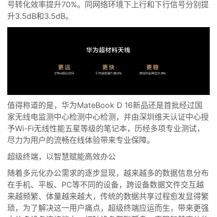
号转化效率提升70%。同网络环境下上行和下行信号分别提
升3.5dB和3.5dB。
值得称道的是，华为MateBook D 16新品还是首批经过国
家无线电监测中心检测中心检测，并由深圳维天认证中心授
予Wi
-
Fi无线性能五星等级的笔记本，历经多项专业测试，
尽力为用户的流畅在线体验带来专业保障。
超级终端，以智慧赋能高效办公
随着
多元化办公需求的逐步显现，越来越多的数据信息分布
在手机、平板、PC等不同的
设备
，跨设备数据文件交互越
来越频繁、体量越来越大，传统的数据共享过程愈发
显得
繁
琐，
为了解决这一用户痛点，超级终端应运而生，带来更强