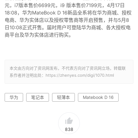
元，i7版本售价
6
699元，
i9 版本售价7
199
元
，
4
月1
7
日
1
8
:
08
，华为MateBook D
16
新品全系将在华为商城、授权
电商、华为实体店以及授权零售商等开启预售，
并与
5
月8
日
10:08
正式开售。届时用户可登陆华为商城、各大授权电
商平台及
华为实体店
进行购买
。
本文由方向对了资讯网发布，不代表方向对了资讯网立场，转载联
系作者并注明出处：https://zhenyes.com/digi/1070.html
华为
笔记本
轻薄本
Matebook D 16
838