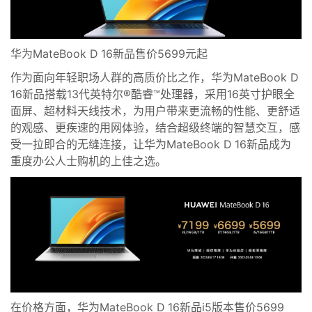
华为MateBook D 16
新品售价
5699
元起
作为
面向年轻职场人群的高质价比之作，
华为MateBook D
16新品搭载
13代英特尔®酷睿™处理器
，采用
16英寸
护眼全
面屏、
超材料天线技术，为用户带来
更流畅的性能
、更舒适
的观感、更疾速的用网体验，结合超级终端的智慧交互
，
感
受一拉即合的
无缝连接，让华为MateBook D 16新品成为
重度办公人士购机的
上佳之选
。
在价格方面，华为MateBook D
16
新品
i5版本售价
5
699