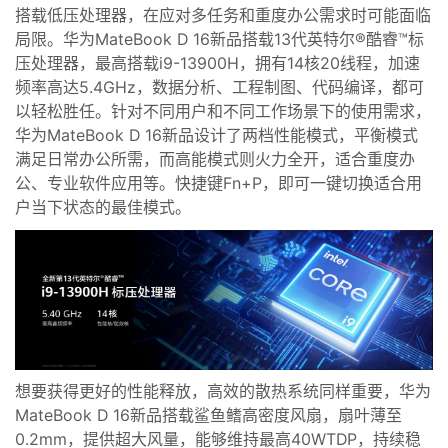
搭载低压处理器，在应对多任务和重度办公需求时
可能
面临
局限。
华为
MateBook D 16
新品
搭载13代英特尔
®
酷睿™标
压处理器，
最高搭载i9-13900H，拥有14核20线程，加速
频率高达5.4GHz，数据分析、工程制图、代码编译，都可
以轻松胜任。针对不同用户和不同工作场景下的
使用
需求，
华为MateBook D 16新品设计了两档性能模式，平衡模式
满足日常办公所需，而高能模式则火力全开，适合重度办
公、专业软件应用等。快捷键Fn+P，即可一键切换适合用
户当下状态的最佳模式。
想要获得更好的性能释放，高效的散热系统同样重要，华为
MateBook D 16新品搭载鲨鱼鳍高密度风扇，扇叶薄至
0.2mm，提供超大风量，能够维持最高40WTDP，持续稳