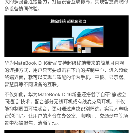
大的多设备连接能力，打破设备互联孤岛，实现智慧高效的
多设备协同体验。
华为MateBook D 1
6
新品支持超级终端带来的简单且直观
的连接方式，用户只需要点击右下角的控制中心，进入超级
终端界面，就可以实现与适配的华为手机、平板、显示器、
智慧屏等不同设备的互联。
不仅如此，华为MateBook D 1
6
新品还搭载了自研“静谧空
间通话”技术，配合部分无线耳机或有线麦克风耳机，不仅
能抑制周围环境噪音，更可通过声纹识别筛选，实现人声噪
音的消除。让用户的声音在办公室、咖啡厅、交通途中等场
景中都被聚焦，清晰呈现。