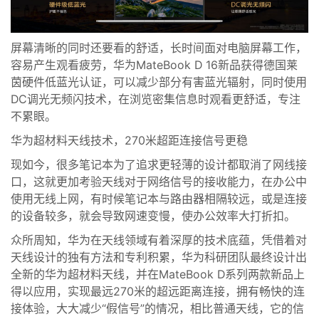
屏幕清晰的同时还要看的舒适，长时间面对电脑屏幕工作，
容易产生观看疲劳，华为MateBook D
16新品
获得德国莱
茵硬件低蓝光认证，可以减少部分有害蓝光辐射，同时使用
DC调光无频闪技术，在浏览密集信息时观看更舒适，专注
不累眼。
华为超材料天线技术
，2
70米超距连接信号更稳
现如今，很多笔记本为了追求更轻薄的设计都取消了网线接
口，
这就更加考验天线对于
网络信号的接收能力，在办公中
使用无线上网，有时候笔记本与路由器相隔较远，或是连接
的设备较多，就会导致网速变慢，使办公效率大打折扣。
众所周知，
华为在天线领域有
着
深厚的技术底蕴，凭借着对
天线设计的独有方法和专利积累，华为科研团队最终设计出
全新的华为超材料天线，并在MateBook D系列两款新品上
得以应用，实现最远270米的超远距离连接，拥有畅快的连
接体验，大大减少“假信号”的情况
，
相比普通天线，它的信