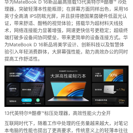
华为
MateBook D 16
新品最高搭载
13代英特尔
®
酷睿™ i9处
理器，
突破轻薄本性能瓶颈；在屏幕方面同样出色，采用16
英寸全高清 IPS防眩光屏，并且获得德国莱茵硬件低蓝光认
证，带来舒适、酣畅的视觉体验；搭载华为超材料天线技
术，网络连接能力显著增强，网速更快信号更稳定；超级终
端打破多设备间协同壁垒，带来更简单的设备连接方式。华
为MateBook D 16新品将美学设计、创新科技以及智慧体
验引入年轻消费群体，大屏幕强性能，助力高效办公的同时
提高工作舒适性。
13代英特尔
®
酷睿™标压处理器，高效性能火力全开
互联网时代下，随着
工作中处理的任务量越来越大，对笔记
本电脑的性能也提出了更高要求，传统意义上的轻薄本往往