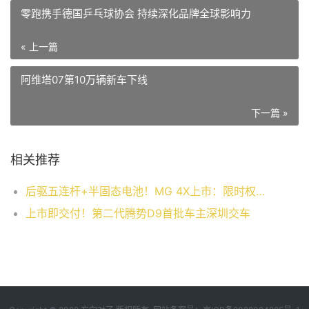
零跑携手德国乒乓球协会 持续深化品牌全球影响力
« 上一篇
阿维塔07第10万辆新车下线
下一篇 »
相关推荐
后驱五连杆+半固态电池！MG 4X上市：限时权益价9.28万起
上市即交付！第二代腾势D9首批车主深圳交车