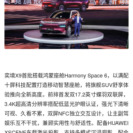
奕境X9首批搭载鸿蒙座舱Harmony Space 6，以满配
十屏科技配置打造移动智慧座舱，将旗舰SUV舒享体
验推向全新高度。前排首发双17.2英寸蝶羽双联屏，
3.4K超高清分辨率搭配低蓝光护眼认证，强光下清晰
可视、久看不累，双屏NFC独立交互设计，让主副驾
娱乐互不干扰，兼顾实用性与舒适性。配备HUAWEI
XSCENE车载激光投影，支持多模式沉浸观影，配合