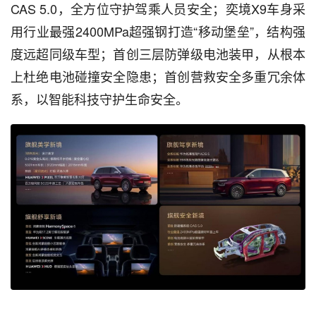
CAS 5.0，全方位守护驾乘人员安全；奕境X9车身采
用行业最强2400MPa超强钢打造“移动堡垒”，结构强
度远超同级车型；首创三层防弹级电池装甲，从根本
上杜绝电池碰撞安全隐患；首创营救安全多重冗余体
系，以智能科技守护生命安全。