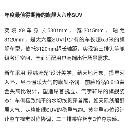
年度最值得期待的旗舰大六座SUV
奕境X9车身长5301mm、宽2015mm、轴距
3120mm，是大六座SUV中少有的车长超5.3米的旗
舰车型，依托3120mm超长轴距，实现第三排头等舱
级奢适空间，全面适配用户高端出行场景需求。
新车采用“经纬流光”设计美学，纳天地万象，揽星河
入怀，尽显温暖大气的旗舰格调。前脸遵循0.618黄
金头高比设计，塑造昂首挺立、气宇轩昂的旗舰姿
态；车侧极致纯平的水切线贯穿首尾，如天际线般舒
展大气，定格旗舰SUV的稳重气韵。黄金重心位设计
让整车视觉对称协调，二三排乘客皆享C位尊崇感。