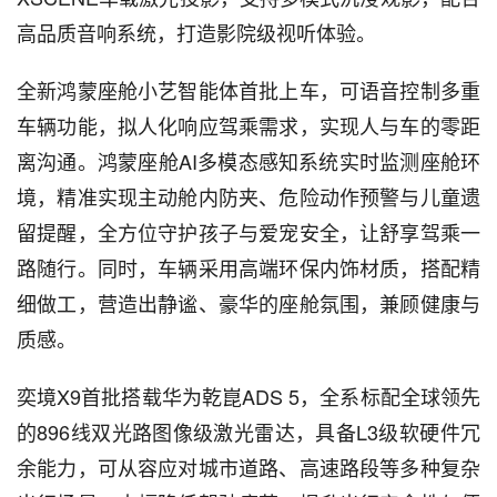
高品质音响系统，打造影院级视听体验。
全新鸿蒙座舱小艺智能体首批上车，可语音控制多重
车辆功能，拟人化响应驾乘需求，实现人与车的零距
离沟通。鸿蒙座舱AI多模态感知系统实时监测座舱环
境，精准实现主动舱内防夹、危险动作预警与儿童遗
留提醒，全方位守护孩子与爱宠安全，让舒享驾乘一
路随行。同时，车辆采用高端环保内饰材质，搭配精
细做工，营造出静谧、豪华的座舱氛围，兼顾健康与
质感。
奕境X9首批搭载华为乾崑ADS 5，全系标配全球领先
的896线双光路图像级激光雷达，具备L3级软硬件冗
余能力，可从容应对城市道路、高速路段等多种复杂