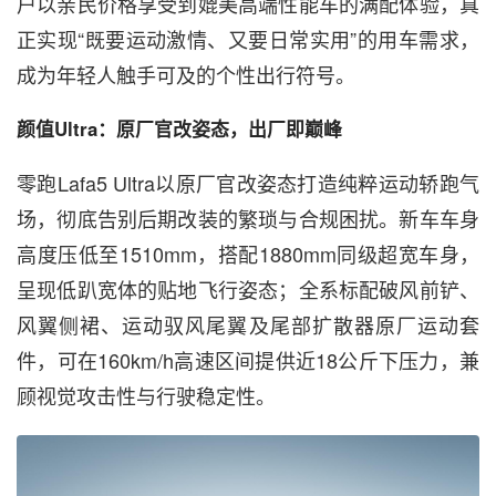
户以亲民价格享受到媲美高端性能车的满配体验，真
正实现“既要运动激情、又要日常实用”的用车需求，
成为年轻人触手可及的个性出行符号。
颜值Ultra：原厂官改姿态，出厂即巅峰
零跑Lafa5 Ultra以原厂官改姿态打造纯粹运动轿跑气
场，彻底告别后期改装的繁琐与合规困扰。新车车身
高度压低至1510mm，搭配1880mm同级超宽车身，
呈现低趴宽体的贴地飞行姿态；全系标配破风前铲、
风翼侧裙、运动驭风尾翼及尾部扩散器原厂运动套
件，可在160km/h高速区间提供近18公斤下压力，兼
顾视觉攻击性与行驶稳定性。