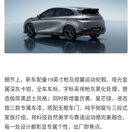
细节上，新车配备19英寸枪灰掠翼运动轮毂、哑光金
属深灰卡钳，全车车标、字标采用枪灰黑化处理，营
造极简黑武士风格；同时新增雷厉黄、星芒绿、液态
银三款专属车漆，搭配无框车门、纯平侧窗与三段式
家族灯组，将科技自然美学与赛道运动感完美融合，
每一处设计都彰显专属个性，出厂即焦点。