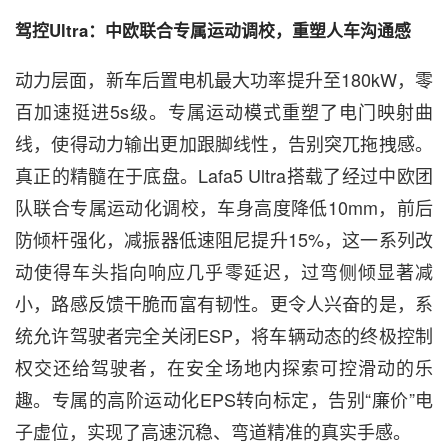
驾控Ultra：中欧联合专属运动调校，重塑人车沟通感
动力层面，新车后置电机最大功率提升至180kW，零
百加速挺进5s级。专属运动模式重塑了电门映射曲
线，使得动力输出更加跟脚线性，告别突兀拖拽感。
真正的精髓在于底盘。Lafa5 Ultra搭载了经过中欧团
队联合专属运动化调校，车身高度降低10mm，前后
防倾杆强化，减振器低速阻尼提升15%，这一系列改
动使得车头指向响应几乎零延迟，过弯侧倾显著减
小，路感反馈干脆而富有韧性。更令人兴奋的是，系
统允许驾驶者完全关闭ESP，将车辆动态的终极控制
权交还给驾驶者，在安全场地内探索可控滑动的乐
趣。专属的高阶运动化EPS转向标定，告别“廉价”电
子虚位，实现了高速沉稳、弯道精准的真实手感。