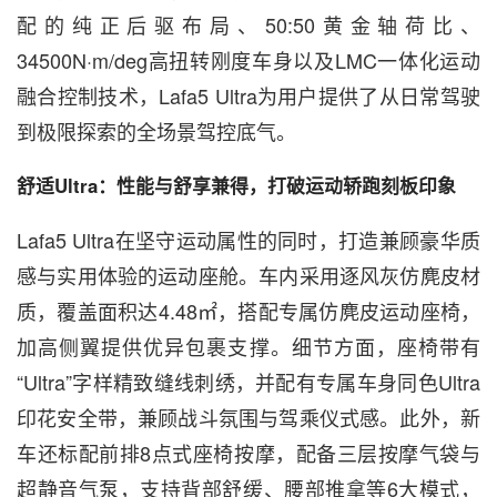
配的纯正后驱布局、50:50黄金轴荷比、
34500N·m/deg高扭转刚度车身以及LMC一体化运动
融合控制技术，Lafa5 Ultra为用户提供了从日常驾驶
到极限探索的全场景驾控底气。
舒适Ultra：性能与舒享兼得，打破运动轿跑刻板印象
Lafa5 Ultra在坚守运动属性的同时，打造兼顾豪华质
感与实用体验的运动座舱。车内采用逐风灰仿麂皮材
质，覆盖面积达4.48㎡，搭配专属仿麂皮运动座椅，
加高侧翼提供优异包裹支撑。细节方面，座椅带有
“Ultra”字样精致缝线刺绣，并配有专属车身同色Ultra
印花安全带，兼顾战斗氛围与驾乘仪式感。此外，新
车还标配前排8点式座椅按摩，配备三层按摩气袋与
超静音气泵，支持背部舒缓、腰部推拿等6大模式，