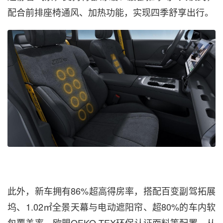
配合前排座椅通风、加热功能，实现四季舒享出行。
此外，新车拥有86%超高得房率，搭配百变副驾拓展
坞、1.02㎡全景天幕与电动遮阳帘、超80%的车内软
包覆盖率、欧盟OEKO-TEX环保认证面料等配置，从