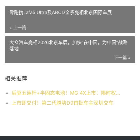
零跑携Lafa5 Ultra及ABCD全系亮相北京国际车展
« 上一篇
大众汽车亮相2026北京车展，加快“在中国，为中国”战略
落地
下一篇 »
相关推荐
后驱五连杆+半固态电池！MG 4X上市：限时权益价9.28万起
上市即交付！第二代腾势D9首批车主深圳交车