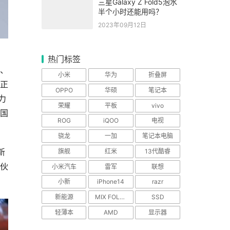
三星Galaxy Z Fold5泡水
半个小时还能用吗？
2023年09月12日
热门标签
、
小米
华为
折叠屏
正
OPPO
华硕
笔记本
力
荣耀
平板
vivo
国
ROG
iQOO
电视
骁龙
一加
笔记本电脑
新
旗舰
红米
13代酷睿
伙
小米汽车
雷军
联想
小新
iPhone14
razr
新能源
MIX FOLD 2
SSD
轻薄本
AMD
显示器