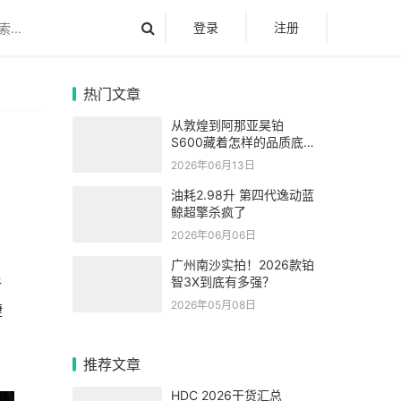
登录
注册
热门文章
从敦煌到阿那亚昊铂
S600藏着怎样的品质底
气
2026年06月13日
油耗2.98升 第四代逸动蓝
鲸超擎杀疯了
2026年06月06日
广州南沙实拍！2026款铂
智3X到底有多强？
新
2026年05月08日
捷
、
推荐文章
HDC 2026干货汇总