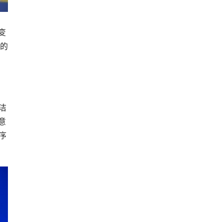
变
的
洁
意
序