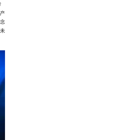
传
产
念
达未