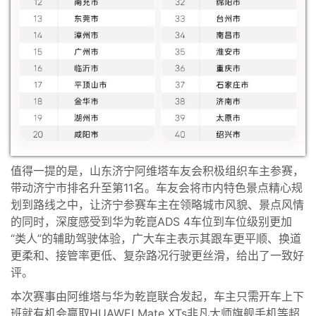
值得一提的是，山东济宁阿维塔车友会积极组织车主参赛，
带动济宁市排名升至第11名。车友会将市内特色景点精心规
划到路线之中，让济宁参赛车主在领略城市风貌、景点风情
的同时，深度感受到华为乾崑ADS 4车位到车位级别更加
“类人”的辅助驾驶体验，广大车主表示其跟车更平顺、换道
更柔和、接管率更低、复杂路况行驶更丝滑，给出了一致好
评。
本次赛事由阿维塔与华为乾崑联合发起，车主只需开车上下
班就有机会赢取HUAWEI Mate XTs非凡大师旗舰手机等超