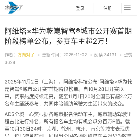
登录
注册
阿维塔×华为乾崑智驾®城市公开赛首期
阶段榜单公布，参赛车主超2万！
作者：
方向对了
•
更新时间：2025-11-02
•
阅读
34131
•
点赞
3628
2025年11月2日（上海），阿维塔科技公布“阿维塔×华为乾
崑智驾®城市公开赛”首期阶段榜单。自10月28日开赛以
来，赛事热度持续走高，截至11月1日20时全国已有超2.2万
名车主踊跃参与，共同体验辅助驾驶为生活带来的改变。
ADS全城一心奖根据各城市报名活动车主，城市辅助驾驶里
程占比进行排名，所有报名车主均有机会瓜分百万E值。截
至10月30日24时，芜湖、徐州、杭州、南京等城市表现优
异，位居榜单前列，展现出全国各地阿维塔车主对华为乾崑