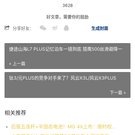
3628
好文章，需要你的鼓励
分享好友：
生成封面
捷途山海L7 PLUS记忆泊车一镜到底 猎鹰500丝滑避障一
« 上一篇
钛3/元PLUS的竞争对手来了？风云X3L/风云X3PLUS
下一篇 »
相关推荐
后驱五连杆+半固态电池！MG 4X上市：限时权益价9.28万起