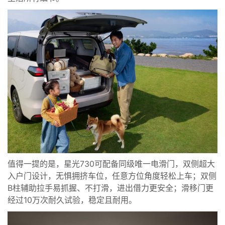
值得一提的是，星光730可配备同级唯一电滑门，双侧超大
入户门设计，无惧拥挤车位，任意方位角度轻松上车；双侧
B柱辅助拉手易抓握、不打滑，进出借力更安全；滑移门更
经过10万次耐久试验，稳定且耐用。