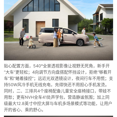
贴心配置方面，540°全景透视影像让视野无死角，新手开
“大车”更轻松；4向调节方向盘搭配怀挡设计，拒绝“够着开
车”和“蜷着操控”；远近光双透镜设计，夜间行车不用慌；支
持50W风冷手机无线充电，充得快还不用担心手机发烫。
同时，二、三排共4个座椅配备儿童安全座椅接口，带娃不
用愁；更有NVH全车41处声学包，营造静谧氛围；加上同
级最大12.8英寸中控大屏与车机多场景模式等功能，让用户
开的省心、乘的舒心。