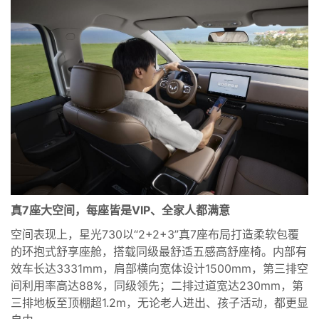
真7座大空间，每座皆是VIP、全家人都满意
空间表现上，星光730以“2+2+3”真7座布局打造柔软包覆
的环抱式舒享座舱，搭载同级最舒适五感高舒座椅。内部有
效车长达3331mm，肩部横向宽体设计1500mm，第三排空
间利用率高达88%，同级领先；二排过道宽达230mm，第
三排地板至顶棚超1.2m，无论老人进出、孩子活动，都更显