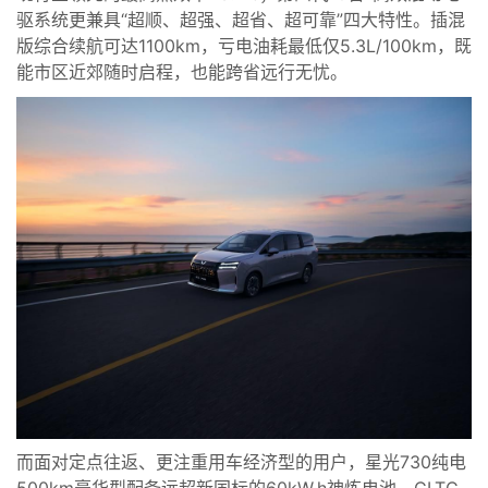
驱系统更兼具“超顺、超强、超省、超可靠”四大特性。插混
版综合续航可达1100km，亏电油耗最低仅5.3L/100km，既
能市区近郊随时启程，也能跨省远行无忧。
而面对定点往返、更注重用车经济型的用户，星光730纯电