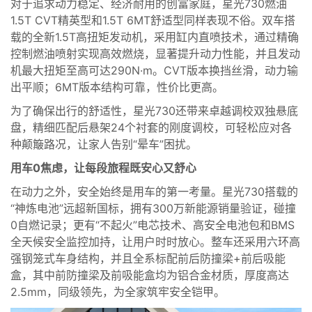
对于追求动力稳定、经济耐用的创富家庭，星光730燃油
1.5T CVT精英型和1.5T 6MT舒适型同样表现不俗。双车搭
载的全新1.5T高扭矩发动机，采用缸内直喷技术，通过精确
控制燃油喷射实现高效燃烧，显著提升动力性能，并且发动
机最大扭矩至高可达290N·m。CVT版本换挡丝滑，动力输
出平顺；6MT版本结构可靠，性价比更高。
为了确保出行的舒适性，星光730还带来卓越调校双独悬底
盘，精细匹配后悬架24个衬套的刚度调校，可轻松应对各
种颠簸路况，让家人告别“晕车”困扰。
用车0焦虑，让每段旅程既安心又舒心
在动力之外，安全始终是用车的第一考量。星光730搭载的
“神炼电池”远超新国标，拥有300万新能源销量验证，碰撞
0自燃记录；更有“不起火”电芯技术、高安全电池包和BMS
全天候安全监控加持，让用户时时放心。整车还采用六环高
强钢笼式车身结构，并且全系标配前后防撞梁+前后吸能
盒，其中前防撞梁及前吸能盒均为铝合金材质，厚度高达
2.5mm，同级领先，为全家筑牢安全铠甲。