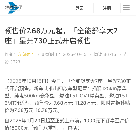
登录
注册
预售价7.68万元起，「全能舒享大7
座」星光730正式开启预售
作者：
方向对了
•
更新时间：2025-10-15
•
阅读
36715
•
点
赞
3223
【2025年10月15日】今日，「全能舒享大7座」星光730正
式开启预售。新车共推出四款车型配置：插混125km豪华
型、纯电500km豪华型、燃油1.5T CVT精英型、燃油1.5T
6MT舒适型，预售价为7.68万元-11.28万元，限时置换补贴
价为7.38万元-10.78万元。
自2025年9月23日起至正式上市前，1000元下订享至高价
值15000元「预售八重礼」，包括：