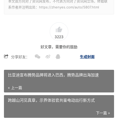
本文由方向对了资讯网发布，不代表方向对了资讯网立场，转载联
系作者并注明出处：https://zhenyes.com/auto/5807.html
3223
好文章，需要你的鼓励
分享好友：
生成封面
比亚迪宣布腾势品牌将进入巴西，腾势品牌出海加速
« 上一篇
跨越山河见真章，示界体验官共鉴电动出行新方式
下一篇 »