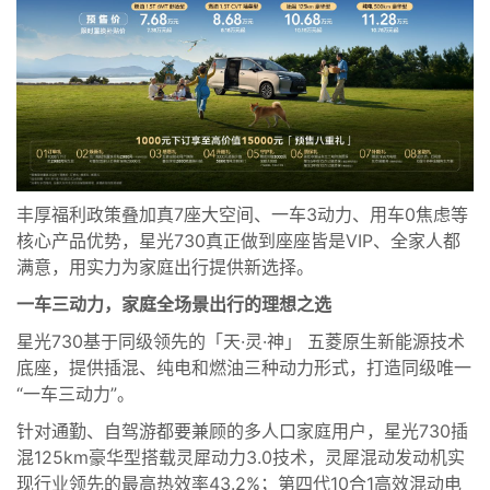
丰厚福利政策叠加真7座大空间、一车3动力、用车0焦虑等
核心产品优势，星光730真正做到座座皆是VIP、全家人都
满意，用实力为家庭出行提供新选择。
一车三动力，家庭全场景出行的理想之选
星光730基于同级领先的「天·灵·神」 五菱原生新能源技术
底座，提供插混、纯电和燃油三种动力形式，打造同级唯一
“一车三动力”。
针对通勤、自驾游都要兼顾的多人口家庭用户，星光730插
混125km豪华型搭载灵犀动力3.0技术，灵犀混动发动机实
现行业领先的最高热效率43.2%；第四代10合1高效混动电