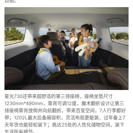
自由。
星光730还带来超舒适的第三排座椅，座椅坐垫尺寸
1230mm*490mm，靠背可调12度，魔术翻折设计让第三
排座椅靠背放倒并向前翻折，带来百变空间，7人行李都好
带；1202L最大后备厢容积，灵活布局更能装，过年备上7
天年货也能轻松装下；高达25处的人性化储物空间，装下
生活所有细节。