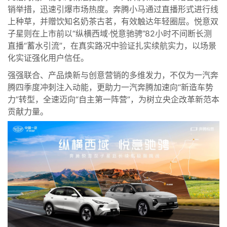
销举措，迅速引爆市场热度。奔腾小马通过直播形式进行线
上种草，并赠饮知名奶茶古茗，有效触达年轻圈层。悦意双
子星则在上市前以“纵横西域·悦意驰骋”82小时不间断长测
直播“蓄水引流”，在真实路况中验证扎实续航实力，以场景
化实证强化用户信任。
强强联合、产品焕新与创意营销的多维发力，不仅为一汽奔
腾四季度冲刺注入动能，更助力一汽奔腾加速向“新造车势
力”转型，全速迈向“自主第一阵营”，为树立央企改革新范本
贡献力量。