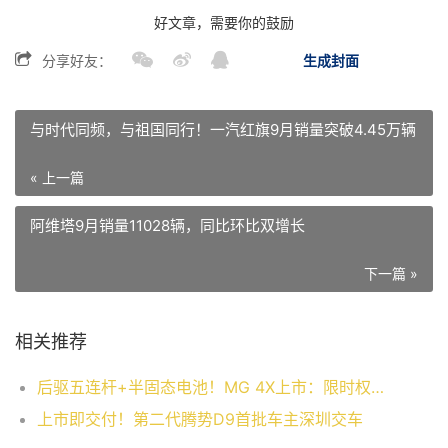
好文章，需要你的鼓励
分享好友：
生成封面
与时代同频，与祖国同行！一汽红旗9月销量突破4.45万辆
« 上一篇
阿维塔9月销量11028辆，同比环比双增长
下一篇 »
相关推荐
后驱五连杆+半固态电池！MG 4X上市：限时权益价9.28万起
上市即交付！第二代腾势D9首批车主深圳交车