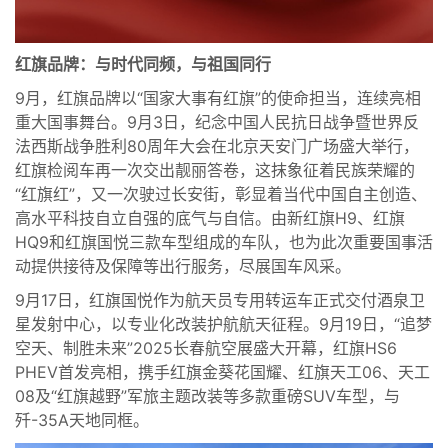
红旗品牌：与时代同频，与祖国同行
9月，红旗品牌以“国家大事有红旗”的使命担当，连续亮相
重大国事舞台。9月3日，纪念中国人民抗日战争暨世界反
法西斯战争胜利80周年大会在北京天安门广场盛大举行，
红旗检阅车再一次交出靓丽答卷，这抹象征着民族荣耀的
“红旗红”，又一次驶过长安街，彰显着当代中国自主创造、
高水平科技自立自强的底气与自信。由新红旗H9、红旗
HQ9和红旗国悦三款车型组成的车队，也为此次重要国事活
动提供接待及保障等出行服务，尽展国车风采。
9月17日，红旗国悦作为航天员专用转运车正式交付酒泉卫
星发射中心，以专业化改装护航航天征程。9月19日，“追梦
空天、制胜未来”2025长春航空展盛大开幕，红旗HS6
PHEV首发亮相，携手红旗金葵花国耀、红旗天工06、天工
08及“红旗越野”军旅主题改装等多款重磅SUV车型，与
歼-35A天地同框。