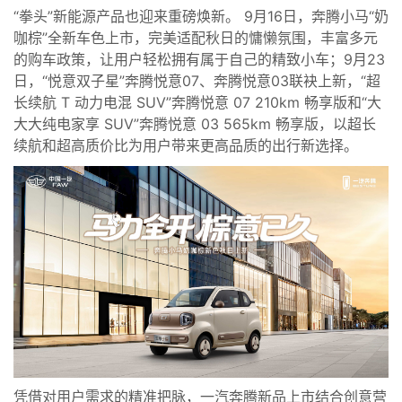
“拳头”新能源产品也迎来重磅焕新。 9月16日，奔腾小马“奶
咖棕”全新车色上市，完美适配秋日的慵懒氛围，丰富多元
的购车政策，让用户轻松拥有属于自己的精致小车；9月23
日，“悦意双子星”奔腾悦意07、奔腾悦意03联袂上新，“超
长续航 T 动力电混 SUV”奔腾悦意 07 210km 畅享版和“大
大大纯电家享 SUV”奔腾悦意 03 565km 畅享版，以超长
续航和超高质价比为用户带来更高品质的出行新选择。
凭借对用户需求的精准把脉，一汽奔腾新品上市结合创意营