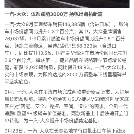
一汽-大众：体系赋能3000万 扬帆出海拓新篇
一汽-大众9月实现整车销售146,385辆（含进口车），燃油
车市场份额同比提升0.3个百分点；其中，大众品牌销售
76,037辆，1-9月累计燃油车市场份额同比提升0.5个百分
点，领跑主流赛道；奥迪品牌销售58,323辆（含进口
车），同比提升13.5%，国产豪华燃油车市场份额同比提升
2.9个百分点，蝉联第一；捷达品牌在战略转型节点增长稳
健，斩获12,025辆销量，同比提升19.8%。一汽-大众以扎
实的市场表现，为即将达成的3000万辆整车下线里程碑书
写坚实底色。
9月，一汽-大众在主流市场完成两款重磅新品上市，为销量
增长积蓄动能。德系全能硬实力SUV捷达VS8精准匹配家庭
客户对“智能、安全、操控、空间、造型”的需求，全新一代
速腾L重塑A+级轿车价值基准。两款新品上市后快速开启订
单转化，为一汽-大众提升市场份额奠定基础。
9月23日，一汽-大众在长春基地举行首批出口车辆下线仪