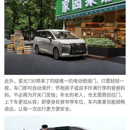
此外，星光730带来了同级唯一的电动侧滑门，只需轻轻一
按，车门即可自动滑开：怀抱孩子或双手拎满行李的爸爸妈
妈，不必再为开关门苦恼；年长的老人，也无需费劲拉门，
上下车更加从容；即便身处狭窄停车位，车内乘客也能顺畅
进出，让每一次出行更方便安全。