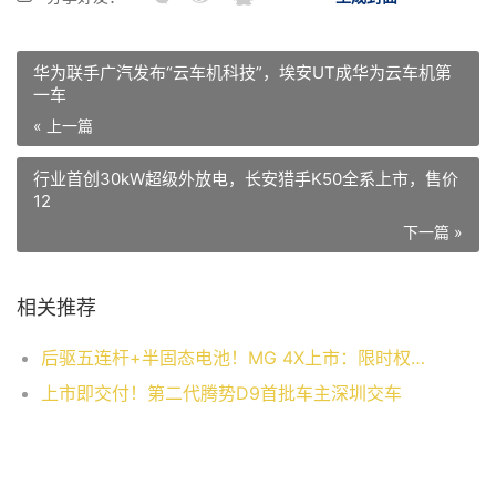
华为联手广汽发布“云车机科技”，埃安UT成华为云车机第
一车
« 上一篇
行业首创30kW超级外放电，长安猎手K50全系上市，售价
12
下一篇 »
相关推荐
后驱五连杆+半固态电池！MG 4X上市：限时权益价9.28万起
上市即交付！第二代腾势D9首批车主深圳交车