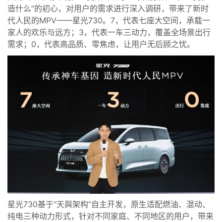
造什么”的初心，对用户的需求进行深入调研，带来了新时
代人民的MPV——星光730。7，代表七座大空间，承载一
家人的欢乐与远方；3，代表一车三动力，覆盖全场景出行
需求；0，代表高品质、零焦虑，让用户无后顾之忧。
星光730基于“天與架构”自主开发，原生适配燃油、混动、
纯电三种动力形式，针对不同家庭、不同地区的用户，带来