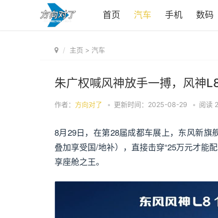
首页
汽车
手机
数码
主页
>
汽车
朱广权喊风神放手一搏，风神L8
作者：
方向对了
•
更新时间：2025-08-29
•
阅读
8月29日，在第28届成都车展上，东风新旗
叠加享受国/地补），直接击穿“25万元才能
享座舱之王。