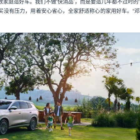
家庭造好车。我们不做‘快消品’，而是要造几年都不过时的‘
买没有压力，用着安心省心，全家舒适称心的家用好车。“邓