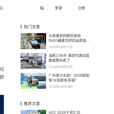
登录
注册
热门文章
从敦煌到阿那亚昊铂
S600藏着怎样的品质底
气
2026年06月13日
油耗2.98升 第四代逸动蓝
鲸超擎杀疯了
2026年06月06日
（可
广州南沙实拍！2026款铂
舒
智3X到底有多强？
2026年05月08日
推荐文章
HDC 2026干货汇总