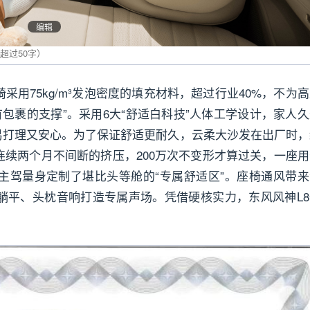
编辑
采用75kg/m³发泡密度的填充材料，超过行业40%，不为
“有包裹的支撑”。采用6大“舒适白科技”人体工学设计，家人
易打理又安心。为了保证舒适更耐久，云柔大沙发在出厂时，
连续两个月不间断的挤压，200万次不变形才算过关，一座用
主驾量身定制了堪比头等舱的“专属舒适区”。座椅通风带来
躺平、头枕音响打造专属声场。凭借硬核实力，东风风神L8