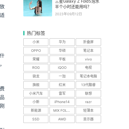
三星Galaxy Z Fold5泡水
放
半个小时还能用吗？
适
2023年09月12日
热门标签
小米
华为
折叠屏
OPPO
华硕
笔记本
什
荣耀
平板
vivo
，
ROG
iQOO
电视
骁龙
一加
笔记本电脑
旗舰
红米
13代酷睿
费
小米汽车
雷军
联想
产品
小新
iPhone14
razr
刚
新能源
MIX FOLD 2
轻薄本
SSD
AMD
显示器