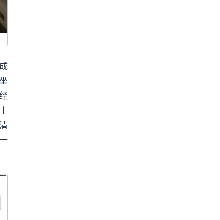
高成
久坐
经
十
清
一