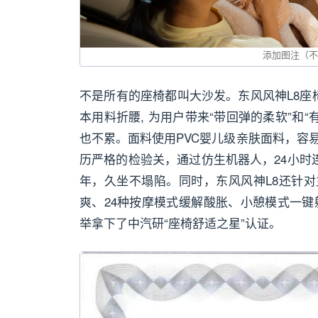
不是所有的座椅都叫大沙发。东风风神L8座椅
本用料折腰, 为用户带来“带回弹的柔软”和
也不累。面料使用PVC婴儿级亲肤面料，容
历严格的检验关，通过仿生机器人，24小时
年，久坐不塌陷。同时，东风风神L8还针对
爽、24种按摩模式缓解酸胀、小憩模式一键
举拿下了中汽研“座椅舒适之星”认证。