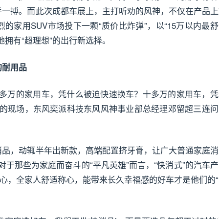
手一搏。而此次成都车展上，主打听劝的风神，不仅在产品上
家用SUV市场投下一颗“质价比炸弹”，以“15万以内最舒
地拥有“超理想”的出行新选择。
的耐用品
十多万的家用车，凭什么被迫快速换车？十多万的家用车，凭
会的现场，东风奕派科技东风风神事业部总经理邓留超三连问
消品，动辄半年出新款，高端配置挤牙膏，让广大普通家庭消
。对于那些为家庭而奋斗的“平凡英雄”而言，“快消式”的汽车
省心，全家人舒适称心，能带来长久幸福感的好车才是他们的“