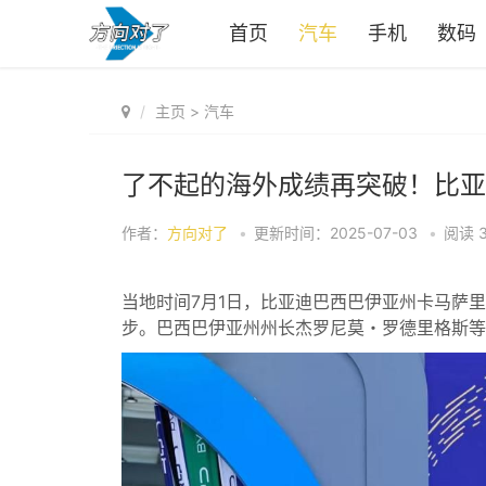
首页
汽车
手机
数码
主页
>
汽车
了不起的海外成绩再突破！比亚
作者：
方向对了
•
更新时间：2025-07-03
•
阅读
当地时间7月1日，比亚迪巴西巴伊亚州卡马萨
步。巴西巴伊亚州州长杰罗尼莫・罗德里格斯等