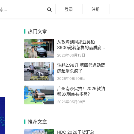
登录
注册
热门文章
从敦煌到阿那亚昊铂
S600藏着怎样的品质底
气
2026年06月13日
油耗2.98升 第四代逸动蓝
鲸超擎杀疯了
2026年06月06日
广州南沙实拍！2026款铂
智3X到底有多强？
2026年05月08日
推荐文章
HDC 2026干货汇总