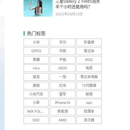
三星Galaxy Z Fold5泡水
用
半个小时还能用吗？
2023年09月12日
热门标签
小米
华为
折叠屏
OPPO
华硕
笔记本
荣耀
平板
ROG
vivo
iQOO
电视
骁龙
一加
笔记本电脑
旗舰
红米
13代酷睿
小米汽车
雷军
联想
小新
iPhone14
razr
MIX FOLD 2
新能源
轻薄本
SSD
AMD
显示器