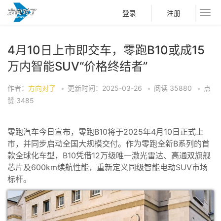
登录
注册
4月10日上市即交车，零跑B10或成15
万内智能SUV“价格终结者”​
作者：
方向对了
•
更新时间：2025-03-26
•
阅读
35880
•
点
赞
3485
零跑汽车今日宣布，零跑B10将于2025年4月10日正式上
市，并同步启动全国大规模交付。作为零跑全新B系列的首
款全球化车型，B10凭借12万级唯一激光雷达、高通双旗舰
芯片及600km续航性能，重新定义同级智能电动SUV市场
标杆。