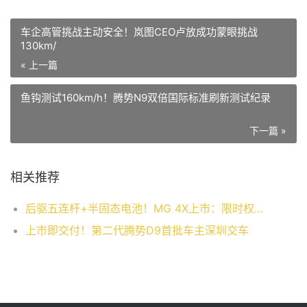
车企高管挑战主动安全！岚图CEO卢放成功蒙眼挑战
130km/
« 上一篇
鱼钩测试160km/h！腾势N9双倍国际标准刷新测试纪录
下一篇 »
相关推荐
后驱五连杆+半固态电池！MG 4X上市：限时权益价9.28万起
上市即交付！第二代腾势D9首批车主深圳交车