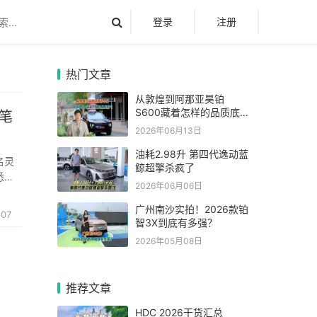
登录
注册
热门文章
从敦煌到阿那亚昊铂
S600藏着怎样的品质底
笔
气
2026年06月13日
油耗2.98升 第四代逸动蓝
命名灵
鲸超擎杀疯了
悉华
2026年06月06日
界超
广州南沙实拍！2026款铂
607
智3X到底有多强？
2026年05月08日
推荐文章
HDC 2026干货汇总