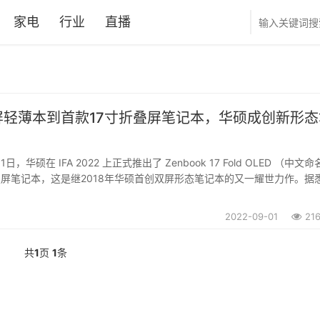
家电
行业
直播
屏轻薄本到首款17寸折叠屏笔记本，华硕成创新形态
，华硕在 IFA 2022 上正式推出了 Zenbook 17 Fold OLED （中文
）折叠屏笔记本，这是继2018年华硕首创双屏形态笔记本的又一耀世力作。据
举办2022秋季新品发布会，届时这款灵耀X Fold将近距离为消费者带来视
2022-09-01
21
共
1
页
1
条