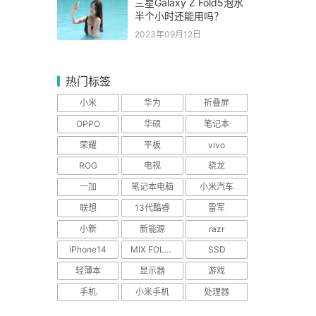
三星Galaxy Z Fold5泡水
半个小时还能用吗？
2023年09月12日
热门标签
小米
华为
折叠屏
OPPO
华硕
笔记本
荣耀
平板
vivo
ROG
电视
骁龙
一加
笔记本电脑
小米汽车
联想
13代酷睿
雷军
小新
新能源
razr
iPhone14
MIX FOLD 2
SSD
轻薄本
显示器
游戏
手机
小米手机
处理器