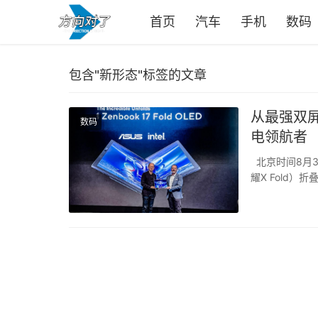
首页
汽车
手机
数码
包含"新形态"标签的文章
从最强双
数码
电领航者
北京时间8月31日
耀X Fold
硕将于9月7日
进化...