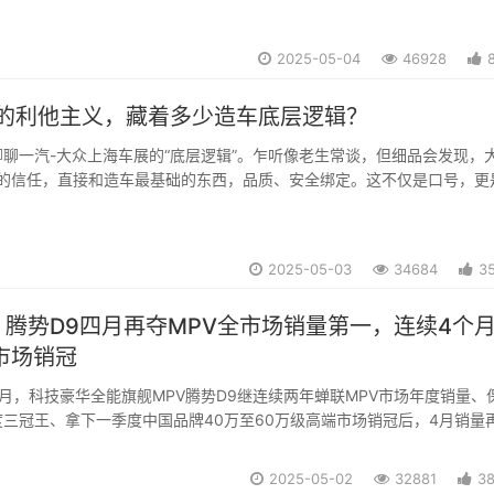
力。编辑坚守“良心造车”底线，...
2025-05-04
46928
众的利他主义，藏着多少造车底层逻辑？
聊一汽-大众上海车展的“底层逻辑”。乍听像老生常谈，但细品会发现，
户的信任，直接和造车最基础的东西，品质、安全绑定。这不仅是口号，更
中之重。#众进向新 #大众汽车2025上海车展 #ID. AURA...
2025-05-03
34684
3
腾势D9四月再夺MPV全市场销量第一，连续4个
市场销冠
月，科技豪华全能旗舰MPV腾势D9继连续两年蝉联MPV市场年度销量、
三冠王、拿下一季度中国品牌40万至60万级高端市场销冠后，4月销量
续4个月登顶该细分市场销量榜首！腾势D9以断层领先的优势持续巩固其
PV市场的王者地位。在中国高端M...
2025-05-02
32881
3