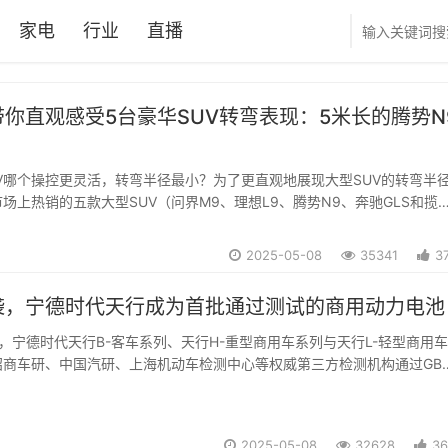
家电
行业
直播
你直观感受5台豪华SUV转弯表现：5米长的腾势N
V哪个操控更灵活，转弯半径最小？为了更直观地展现大型SUV的转弯半
场上热销的五款大型SUV（问界M9、理想L9、腾势N9、奔驰GLS和揽
定方框内绕行画8字，横向对比五车的转弯半径及灵活性。其中，腾势N9
”黑科技和大角度的后轮转向，没有压...
2025-05-08
35341
3
袭，宁德时代天行成为首批通过测试的商用动力电池
7日，宁德时代天行B-客车系列、天行H-重型商用车系列与天行L-轻型商用
招商车研、中国汽研、上海机动车检测中心等权威第三方检测机构通过GB
025《电动汽车用动力蓄电池安全要求》（以下简称“新国标”）检测，成为国
用动力电池，为商用车市...
2025-05-08
32628
36