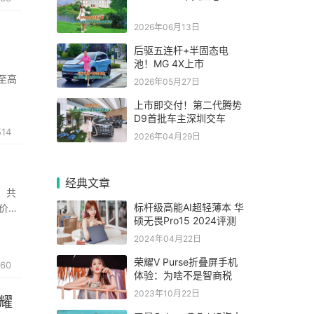
2026年06月13日
后驱五连杆+半固态电
池！MG 4X上市
有至高
2026年05月27日
上市即交付！第二代腾势
D9首批车主深圳交车
514
2026年04月29日
经典文章
，共
标杆级高能AI超轻薄本 华
手价为
硕无畏Pro15 2024评测
款21
2024年04月22日
荣耀V Purse折叠屏手机
60
体验：为啥不是智商税
2023年10月22日