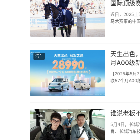
国际顶级
近日，2025
马术赛事的中国
宝骏享境亮相赛
汽通用五菱技术
天生出色，
汽车
月A00级
【2025年5月
联57个月A0
领导者的地位！
品优势收获超15
谁说老板不
汽车
5月4日，长城
肖、长城汽车技
露营赏景喝咖啡