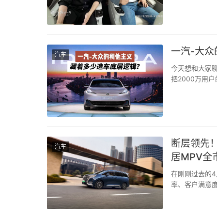
等方面的硬核实
一汽-大
汽车
今天想和大家聊
把2000万用
用户口碑看作是重
断层领先！
汽车
居MPV全
在刚刚过去的4
率、客户满意度
断层领先，连
乃至全球高端M