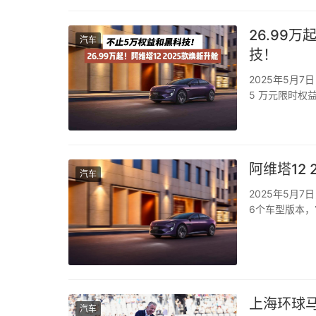
26.99
汽车
技！
2025年5月7
5 万元限时权益
阿维塔12 
汽车
2025年5月
6个车型版本，
25.99-41
寸运动轮毂供消费
上海环球马术冠军赛完
汽车