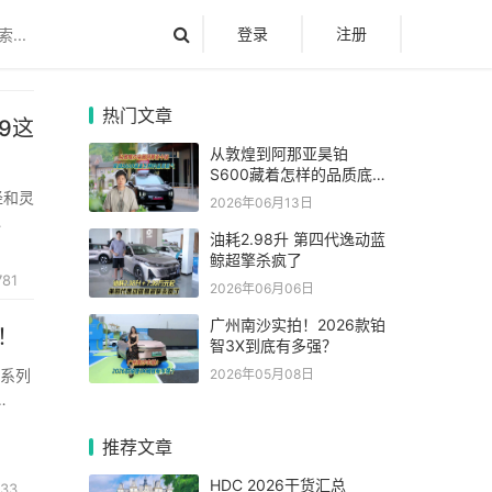
登录
注册
热门文章
9这
从敦煌到阿那亚昊铂
S600藏着怎样的品质底
气
径和灵
2026年06月13日
油耗2.98升 第四代逸动蓝
凭借
鲸超擎杀疯了
781
2026年06月06日
广州南沙实拍！2026款铂
！
智3X到底有多强？
2026年05月08日
车系列
内首批
推荐文章
HDC 2026干货汇总
33