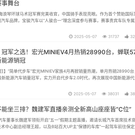
赛事舞台
上海浪琴环球马术冠军赛完美收官，中国骑手表现亮眼。作为首个赞助国际
汽车品牌，宝骏汽车以“人骏合一”理念深度参与赛事，赛事贵宾车队专属
场“C”位，凭借越级体验，向全球用户展现中国汽车品牌的自信和与实力
中心上海中心总经理柏宏为冠军骑手颁...
2025-05-07
31737
32
冠军之选！宏光MINIEV4月热销28990台，蝉联5
新能源销冠
7日】“简单代步车”宏光MINIEV家族4月再掀销量热潮，单月热销28990
0级新能源汽车销量冠军，实力开启代步车2.0时代，再次展现中国新能源代
宏光MINIEV自2020年正式上市以来，以“好看、好开、好停、好省”的
0万用...
2025-05-07
38031
38
能坐三排？魏建军直播亲测全新高山座座皆“C位”
汽车董事长魏建军领衔开启“五一”假期主题直播，邀请长城汽车首席技术
术中心副总经理王超，以及B站百大UP主“保镖的车库”一起驾车前往保
，沉浸式体验全新高山在智能驾驶辅助、超级智舱、超级Hi4性能版智能