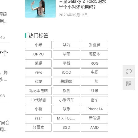
三星Galaxy Z Fold5泡水
半个小时还能用吗？
顶级
2023年09月12日
用车
。上
热门标签
45
小米
华为
折叠屏
7个
OPPO
华硕
笔记本
荣耀
平板
ROG
台，蝉
vivo
iQOO
电视
步车
骁龙
荣耀80
一加
核心产
笔记本电脑
旗舰
红米
98
13代酷睿
小米汽车
雷军
小新
联想
iPhone14
razr
MIX FOLD 2
新能源
官吴会
轻薄本
SSD
AMD
定周边
四驱