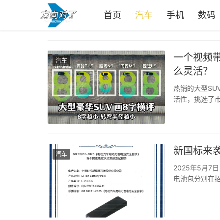
首页
汽车
手机
数码
一个视频带
汽车
么灵活？
热销的大型SU
活性，挑选了市
胜），挑战固
着“易三方技术
新国标来
汽车
2025年5月
电池包分别在
38031-2
满足该标准的商