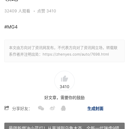
32409
人观看
•
点赞
3410
#MG4
本文由方向对了资讯网发布，不代表方向对了资讯网立场，转载联
系作者并注明出处：https://zhenyes.com/auto/7698.html
3410
好文章，需要你的鼓励
分享好友：
生成封面
最强新燃油小蓝灯！从芜湖到乌鲁木齐，全新一代瑞虎9猎